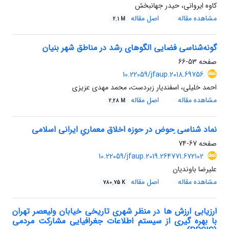
کاوه ایروانی، حیدر جهانبخش
مشاهده مقاله
اصل مقاله
2.1 M
گونه‌شناسی فضایی الگوهای رشد در مناطق شهر بنیان
صفحه
53-66
10.22059/jfaup.2018.69756
احمد خلیلی، اسفندیار زبردست، محمد مهدی عزیزی
مشاهده مقاله
اصل مقاله
2.28 M
نماد شناسی ِحوض در حوزه اخلاق معماریِ ایرانی اسلامی
صفحه
67-74
10.22059/jfaup.2019.264771.672102
علیرضا باوندیان
مشاهده مقاله
اصل مقاله
780.75 K
ارزیابی ارزش ها در منظر شهری تاریخی خیابان ولیعصر تهران
با بهره گیری از سیستم اطلاعات جغرافیایی مشارکت مردمی