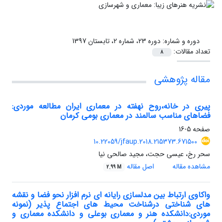
دوره و شماره:
دوره 23، شماره 2، تابستان 1397
تعداد مقالات:
8
مقاله پژوهشی
پیری در خانه،روح نهفته در معماری ایران مطالعه موردی:
فضاهای مناسب سالمند در معماری بومی کرمان
صفحه
5-16
10.22059/jfaup.2018.215373.671500
سحر رخ، عیسی حجت، مجید صالحی نیا
مشاهده مقاله
اصل مقاله
2.99 M
واکاوی ارتباط بین مدلسازی رایانه ای نرم افزار نحو فضا و نقشه
های شناختی درشناخت محیط های اجتماع پذیر (نمونه
موردی:دانشکده هنر و معماری بوعلی و دانشکده معماری و