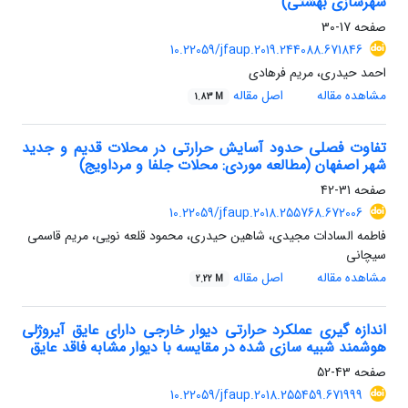
شهرسازی بهشتی)
صفحه
17-30
10.22059/jfaup.2019.244088.671846
احمد حیدری، مریم فرهادی
مشاهده مقاله
اصل مقاله
1.83 M
تفاوت فصلی حدود آسایش حرارتی در محلات قدیم و جدید
شهر اصفهان (مطالعه موردی: محلات جلفا و مرداویج)
صفحه
31-42
10.22059/jfaup.2018.255768.672006
فاطمه السادات مجیدی، شاهین حیدری، محمود قلعه نویی، مریم قاسمی
سیچانی
مشاهده مقاله
اصل مقاله
2.22 M
اندازه گیری عملکرد حرارتی دیوار خارجی دارای عایق آیروژلی
‏هوشمند شبیه سازی شده در مقایسه با دیوار مشابه فاقد عایق ‏
صفحه
43-52
10.22059/jfaup.2018.255459.671999