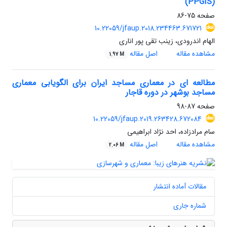
(PPGIS)
صفحه
75-86
10.22059/jfaup.2018.234463.671721
الهام اندرودی، زینب تقی پور اناری
مشاهده مقاله
اصل مقاله
1.97 M
مطالعه ای در معماری مساجد ایران برای الگویابی معماری
مساجد بوشهر در دوره قاجار
صفحه
87-98
10.22059/jfaup.2019.263428.672084
سام مرادزاده، احد نژاد ابراهیمی
مشاهده مقاله
اصل مقاله
2.06 M
مقالات آماده انتشار
شماره جاری