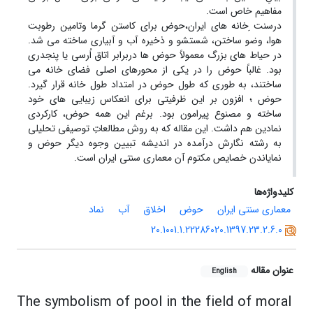
مفاهیم خاص است.
درسنت ِخانه های ایران،حوض برای کاستن گرما وتامین رطوبت
هوا، وضو ساختن، شستشو و ذخیره آب و آبیاری ساخته می شد.
در حیاط های بزرگ معمولاً حوض ها دربرابر اتاق اُرسی یا پنجدری
بود. غالباً حوض را در یکی از محورهای اصلی فضای خانه می
ساختند، به طوری که طول حوض در امتداد طول خانه قرار گیرد.
حوض ؛ افزون بر این ظرفیتی برای انعکاس زیبایی های خود
ساخته و مصنوع پیرامون بود. برغم این همه حوض، کارکردی
نمادین هم داشت. این مقاله که به روش مطالعاتِ توصیفی تحلیلی
به رشته نگارش درآمده در اندیشه تبیین وجوه دیگر حوض و
نمایاندن خصایص مکتوم آن معماری سنتی ایران است.
کلیدواژه‌ها
معماری سنتی ایران
حوض
اخلاق
آب
نماد
20.1001.1.22286020.1397.23.2.6.0
عنوان مقاله
English
The symbolism of pool in the field of moral