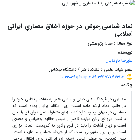
نماد شناسی ِحوض در حوزه اخلاق معماریِ ایرانی
اسلامی
نوع مقاله : مقاله پژوهشی
نویسنده
علیرضا باوندیان
عضو هیات علمی دانشکده هنر / دانشگاه نیشابور
10.22059/jfaup.2019.264771.672102
چکیده
معماری در فرهنگ های دینی و سنتی همواره مفاهیم باطنی خود را
در قالب نماد ارائه داده است؛ زیرا اعتقاد براین بوده است که
حقایقی در جهان وجود دارد که با زبان متعارف نمی توان آن را بیان
داشت. درواقع زبانِ عبارت قاصر از تبیینِ حقایق وحیانی و معنوی
است و زبانِ اشارت را باید در این وادی به کاربست. نماد، ابزاری
است برای ابراز مفهومی است که از حیطه حواس ما غایب است.
بیانِ نمادین به معنی ایجاد زمینه ای ادراکی برای انتقال برخی