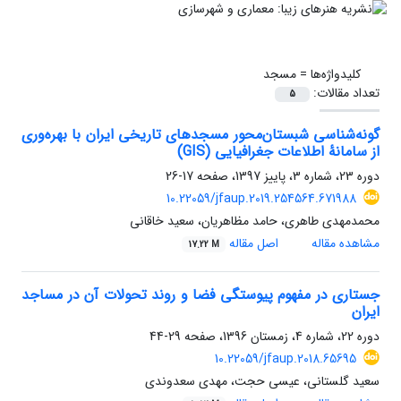
کلیدواژه‌ها =
مسجد
تعداد مقالات:
5
گونه‌شناسی شبستان‌محور مسجدهای تاریخی ایران با بهره‌وری
از سامانۀ اطلاعات جغرافیایی (GIS)
دوره 23، شماره 3، پاییز 1397، صفحه
17-26
10.22059/jfaup.2019.254564.671988
محمدمهدی طاهری، حامد مظاهریان، سعید خاقانی
مشاهده مقاله
اصل مقاله
17.22 M
جستاری در مفهوم پیوستگی فضا و روند تحولات آن در مساجد
ایران
دوره 22، شماره 4، زمستان 1396، صفحه
29-44
10.22059/jfaup.2018.65695
سعید گلستانی، عیسی حجت، مهدی سعدوندی