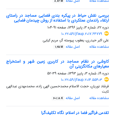
مشاهده مقاله
اصل مقاله
8.82 M
بررسی نقش حیاط در پیکره بندی فضایی مساجد در راستای
ارتقاء راندمان عملکردی با استفاده از روش چیدمان فضایی
دوره 22، شماره 3، پاییز 1396، صفحه
91-104
10.22059/jfaup.2017.64779
علی اکبر حیدری، یعقوب پیوسته گر، مریم کیایی
مشاهده مقاله
اصل مقاله
1.65 M
کاوشی در نظام مساجد در کاربری زمین شهر و استخراج
معیارهای مکانگزینی آن
دوره 19، شماره 3، پاییز 1393، صفحه
39-52
10.22059/jfaup.2014.55403
فرشاد نوریان، حجت الاسلام محمدحسین الهی زاده، محمدمهدی عبدالهی
ثابت
مشاهده مقاله
اصل مقاله
601.18 K
تقدس فراگیر فضا در اسلام: نگاه تکلیف‌گرا