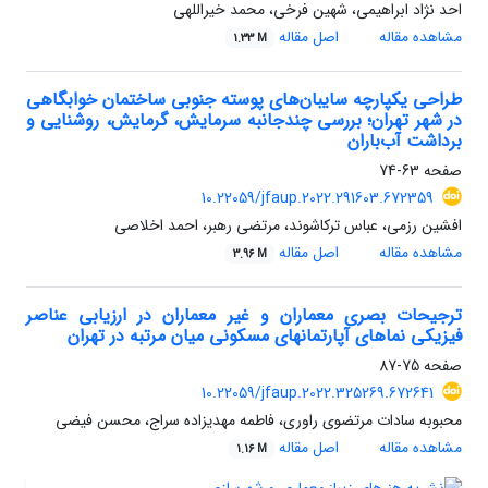
احد نژاد ابراهیمی، شهین فرخی، محمد خیراللهی
مشاهده مقاله
اصل مقاله
1.33 M
طراحی یکپارچه سایبان‌های پوسته جنوبی ساختمان خوابگاهی
در شهر تهران؛ بررسی چندجانبه سرمایش، گرمایش، روشنایی و
برداشت آب‌باران
صفحه
63-74
10.22059/jfaup.2022.291603.672359
افشین رزمی، عباس ترکاشوند، مرتضی رهبر، احمد اخلاصی
مشاهده مقاله
اصل مقاله
3.96 M
ترجیحات بصری معماران و غیر معماران در ارزیابی عناصر
فیزیکی نماهای آپارتمانهای مسکونی میان مرتبه در تهران
صفحه
75-87
10.22059/jfaup.2022.325269.672641
محبوبه سادات مرتضوی راوری، فاطمه مهدیزاده سراج، محسن فیضی
مشاهده مقاله
اصل مقاله
1.16 M