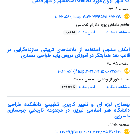
کلانشهر تهران مورد مطالعه: اسلامشهر و شهر قدس
صفحه
19-33
10.22059/jfaup.2022.334565.672720
هاشم داداش پور، دلارام شجاعی
مشاهده مقاله
اصل مقاله
1.08 M
امکان سنجی استفاده از دلالت‌های تربیتی سازنده‌گرایی در
قالب نقد هدایتگر در آموزش دروس پایه طراحی معماری
صفحه
35-50
10.22059/jfaup.2022.311150.672534
سیده هورناز وهابی، عیسی حجت
مشاهده مقاله
اصل مقاله
679.57 K
بهسازی لرزه ای و تغییر کاربریِ تطبیقیِ دانشکده طراحی
دانشگاه هنر اسلامی تبریز، در مجموعه تاریخیِ چرمسازی
خسروی
صفحه
51-62
10.22059/jfaup.2022.322835.672620