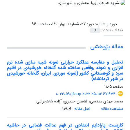
دوره و شماره:
دوره 27، شماره 1، بهار 1401، صفحه 1-96
تعداد مقالات:
6
مقاله پژوهشی
تحلیل و مقایسه عملکرد حرارتی نمونه شبیه سازی شده نرم
افزاری و نمونه ,واقعی ساخته شده گلخانه خورشیدی در اقلیم
سرد و کوهستانی کشور (نمونه موردی: ایران، گلخانه خورشیدی
در شهر کرمانشاه)
صفحه
5-18
10.22059/jfaup.2022.250112.671934
محمد مهدی مقدسی، شاهین حیدری، آزاده شاهچراغی
مشاهده مقاله
اصل مقاله
1.68 M
کاربست پارادایم انتقادی در فهم عدالت فضایی در حاشیه