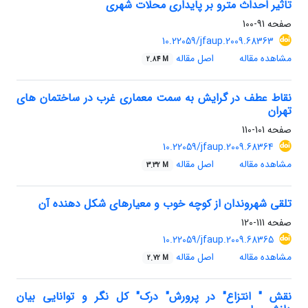
تاثیر احداث مترو بر پایداری محلات شهری
صفحه
91-100
10.22059/jfaup.2009.68363
مشاهده مقاله
اصل مقاله
2.84 M
نقاط عطف در گرایش به سمت معماری غرب در ساختمان های
تهران
صفحه
101-110
10.22059/jfaup.2009.68364
مشاهده مقاله
اصل مقاله
3.32 M
تلقی شهروندان از کوچه خوب و معیارهای شکل دهنده آن
صفحه
111-120
10.22059/jfaup.2009.68365
مشاهده مقاله
اصل مقاله
2.72 M
نقش " انتزاع" در پرورش" درک" کل نگر و توانایی بیان