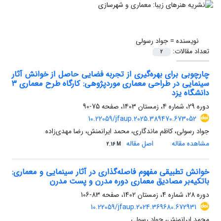
نویسنده =
جواد رسولی
تعداد مقالات:
2
چارچوبی برای بهره‌گیری از تجربه فضایی حاصل از خوانش آثار
سینمایی در طراحی معماری موردپژوهی: کارگاه طرح معماری 3
دانشگاه یزد
دوره 29، شماره 4، زمستان 1403، صفحه
75-90
10.22059/jfaup.2025.389470.673052
جواد رسولی، کاظم ماندگاری، محمد ایرانمنش، رضا مهدی‌زاده
مشاهده مقاله
اصل مقاله
2.16 M
خوانش تطبیقی مفهوم فاصله‌‌گذاری در آثار سینمایی و معماری:
باتکیه‌بر مصادیق معماری دوره مدرن و پست‌ مدرن
دوره 28، شماره 4، زمستان 1402، صفحه
83-106
10.22059/jfaup.2024.369680.672931
محمد ایرانمنش، جواد رسولی