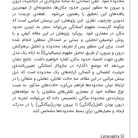
محدوده شود. تلقی آستانگی به مثابه سازوکاری در دیالکتیک درون
و بیرون به منظور تبیین حدود مکان‌ها، مجموعه‌ای از مهمترین
یافته‌های این تحقیق را رهنمون می‌شود. نقطه‌ی عزیمت در
تدوین چارچوب نظری این پژوهش، این پرسش اساسی است که
چگونه کاربست مفهوم آستانگی می‌تواند منجر به تبیین حدود
مکان در معماری شود. رویکرد پژوهش در این مقاله کیفی و با
روش توصیفی-تحلیلی و مبتنی بر استدلال منطقی انجام شده
است. برای این منظور پس از تعریف محدوده و تحلیلِ برهم‌کنشِ
درون و بیرون، از طریق تحلیل مفهوم لیمینالیتی[i] به ارائه یک مدل
نظری جهت احصاء حدود مکان،‌ اشاره خواهیم داشت. نتایج نشان
می‌دهد که موضعِ «گذار» در سازوکار آستانگی تعیین‌کننده‌ی
حیثیت انفصالی و اتصالی کرانه‌های یک محدوده است که ذیل
بینش مراتبی در این مقاله، سه حالت تقابلی، تعاملی و متعالی را در
ارتباط میان محدوده‌ها فراهم می‌آورد حالت‌های مذکور، به سبب
نوع مطالبه خود از معماری نقش‌های متفاوتی را به مولفه‌های
برسازنده‌ی محدوده مکانی تخصیص داده که می‌توانند تجربه در
درون بودن کامل(یگانگی) تا بیرون بودن(بیگانگی) را در مدرِک،
ایجاد و معیارهایی برای بسط محدوده‌ها مشخص کنند.
[i] Liminality.