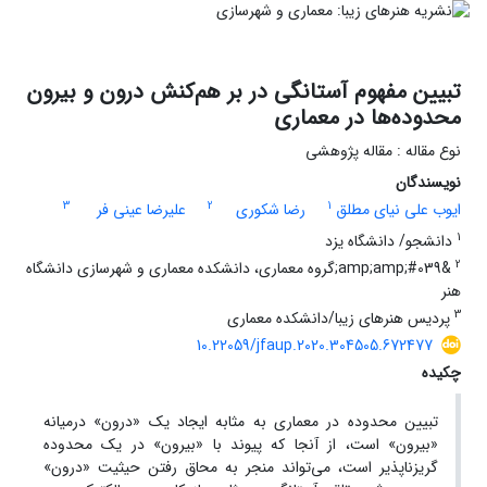
تبیین مفهوم آستانگی در بر هم‌کنش درون و بیرون
محدوده‌ها در معماری
نوع مقاله : مقاله پژوهشی
نویسندگان
3
2
1
ایوب علی نیای مطلق
رضا شکوری
علیرضا عینی فر
1
دانشجو/ دانشگاه یزد
2
&amp;amp;#039;گروه معماری، دانشکده معماری و شهرسازی دانشگاه
هنر
3
پردیس هنرهای زیبا/دانشکده معماری
10.22059/jfaup.2020.304505.672477
چکیده
تبیین محدوده در معماری به مثابه ایجاد یک «درون» درمیانه
«بیرون» است، از آنجا که پیوند با «بیرون» در یک محدوده
گریزناپذیر است، می‌تواند منجر به محاق رفتن حیثیت «درون»