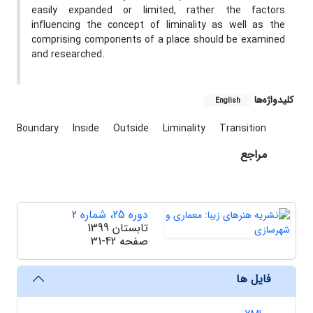
easily expanded or limited, rather the factors
influencing the concept of liminality as well as the
comprising components of a place should be examined
and researched.
کلیدواژه‌ها
English
Boundary
Inside
Outside
Liminality
Transition
مراجع
دوره 25، شماره 2
تابستان 1399
صفحه
31-42
فایل ها