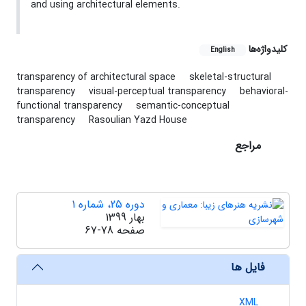
and using architectural elements.
کلیدواژه‌ها
English
transparency of architectural space
skeletal-structural
transparency
visual-perceptual transparency
behavioral-
functional transparency
semantic-conceptual
transparency
Rasoulian Yazd House
مراجع
دوره 25، شماره 1
بهار 1399
صفحه
67-78
فایل ها
XML