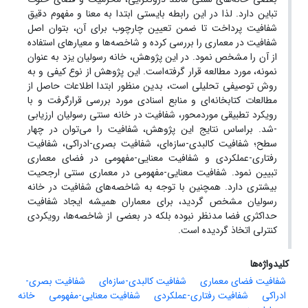
تباین دارد. لذا در این رابطه بایستی ابتدا به معنا و مفهوم دقیق
شفافیت پرداخت تا ضمن تعیین چارچوب برای آن، بتوان اصل
شفافیت در معماری را بررسی کرده و شاخصه‌ها و معیارهای استفاده
از آن را مشخص نمود. در این پژوهش، خانه رسولیان یزد به عنوان
نمونه، مورد مطالعه قرار گرفته‌است. این پژوهش از نوع کیفی و به
روش توصیفی‌ تحلیلی است، بدین منظور ابتدا اطلاعات حاصل از
مطالعات کتابخانه‌ای و منابع اسنادی مورد بررسی قرارگرفت و با
رویکرد تطبیقی مورد‌‌محور، شفافیت در خانه‌ سنتی رسولیان ارزیابی
-شد. براساس نتایج این پژوهش، شفافیت را می‌توان در چهار
سطح؛ شفافیت کالبدی-سازه‌ای، شفافیت بصری-ادراکی، شفافیت
رفتاری-عملکردی و شفافیت معنایی-مفهومی در فضای معماری
تبیین نمود. شفافیت معنایی-مفهومی در معماری سنتی ارجحیت
بیشتری دارد. همچنین با توجه به شاخصه‌های شفافیت در خانه
رسولیان مشخص گردید، برای معماران همیشه ایجاد شفافیت
حداکثری فضا مدنظر نبوده بلکه در بعضی از شاخصه‌ها، رویکردی
کنترلی اتخاذ گردیده است.
کلیدواژه‌ها
شفافیت فضای معماری
شفافیت کالبدی-سازه‌ای
شفافیت بصری-
ادراکی
شفافیت رفتاری-عملکردی
شفافیت معنایی-مفهومی
خانه