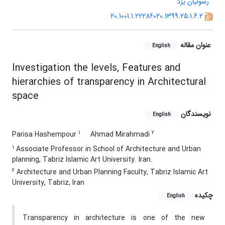
رسولیان یزد
20.1001.1.22286020.1399.25.1.6.2
عنوان مقاله
English
Investigation the levels, Features and
hierarchies of transparency in Architectural
space
نویسندگان
English
1
2
Parisa Hashempour
Ahmad Mirahmadi
1
Associate Professor in School of Architecture and Urban
planning, Tabriz Islamic Art University. Iran.
2
Architecture and Urban Planning Faculty, Tabriz Islamic Art
University, Tabriz, Iran
چکیده
English
Transparency in architecture is one of the new