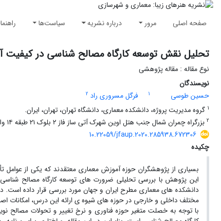
صفحه اصلی
مرور
درباره نشریه
سیاست‌ها
راهنما
تحلیل نقش توسعه کارگاه مصالح شناسی در کیفیت 
نوع مقاله : مقاله پژوهشی
نویسندگان
2
1
حسین طوسی
فرگل مسروری راد
1
گروه مدیریت پروژه، دانشکده معماری، دانشگاه تهران، تهران، ایران.
2
بزرگراه چمران شمال جنب هتل اوین شهرک آتی ساز فاز ۲ بلوک ۲۱ طبقه ۱۴ واحد ۲
10.22059/jfaup.2020.285938.672306
چکیده
بسیاری از پژوهشگران حوزه آموزش معماری معتقدند که یکی از عوامل تأ
این پژوهش با بررسی تحلیلی ضرورت های توسعه کارگاه مصالح شناسی
دانشکده های معماری مطرح ایران و جهان مورد بررسی قرار داده است. در 
مختلف داخلی و خارجی در حوزه های شیوه ی ارائه این درس، امکانات ا
با توجه به خصلت متغیر حوزه فناوری و نرخ تغییر و تحولات مصالح نوی