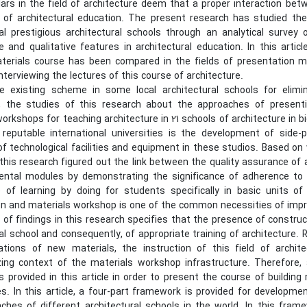
ars in the field of architecture deem that a proper interaction bet
y of architectural education. The present research has studied th
nal prestigious architectural schools through an analytical surve
e and qualitative features in architectural education. In this artic
aterials course has been compared in the fields of presentation me
nterviewing the lectures of this course of architecture.
e existing scheme in some local architectural schools for elimi
 the studies of this research about the approaches of presenti
orkshops for teaching architecture in 21 schools of architecture in b
 reputable international universities is the development of side
f technological facilities and equipment in these studios. Based on 
this research figured out the link between the quality assurance of 
ntal modules by demonstrating the significance of adherence to st
 of learning by doing for students specifically in basic units o
n and materials workshop is one of the common necessities of improv
 of findings in this research specifies that the presence of constr
al school and consequently, of appropriate training of architecture.
ations of new materials, the instruction of this field of archit
izing context of the materials workshop infrastructure. Therefore, 
 provided in this article in order to present the course of building 
es. In this article, a four-part framework is provided for developm
ches of different architectural schools in the world. In this fram