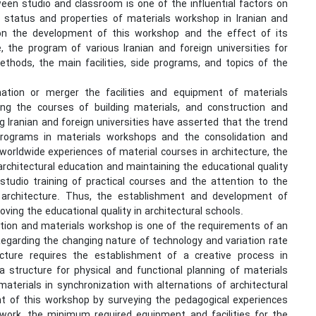
ween studio and classroom is one of the influential factors on
e status and properties of materials workshop in Iranian and
y on the development of this workshop and the effect of its
le, the program of various Iranian and foreign universities for
thods, the main facilities, side programs, and topics of the
nation or merger the facilities and equipment of materials
ng the courses of building materials, and construction and
ig Iranian and foreign universities have asserted that the trend
-programs in materials workshops and the consolidation and
worldwide experiences of material courses in architecture, the
architectural education and maintaining the educational quality
udio training of practical courses and the attention to the
f architecture. Thus, the establishment and development of
ing the educational quality in architectural schools.
uction and materials workshop is one of the requirements of an
 Regarding the changing nature of technology and variation rate
ecture requires the establishment of a creative process in
a structure for physical and functional planning of materials
materials in synchronization with alternations of architectural
ent of this workshop by surveying the pedagogical experiences
ework, the minimum required equipment and facilities for the