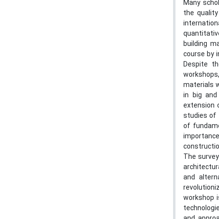
Many schol
the qualit
internatio
quantitativ
building m
course by i
Despite th
workshops,
materials w
in big and
extension o
studies of 
of fundame
importance
constructio
The survey
architectur
and altern
revolution
workshop is
technologi
and approa