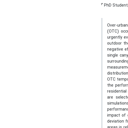
3
PhD Student, 
Over-urban
(OTC) occu
urgently e
outdoor th
negative e
single can
surroundin
measureme
distributi
OTC tempo-
the perfor
residentia
are select
simulation
performanc
impact of 
deviation 
areas is re