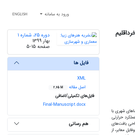
ورود به سامانه
ENGLISH
رداقلیم
دوره 25، شماره 1
بهار 1399
صفحه
5-15
فایل ها
XML
اصل مقاله
2.65 M
فایل‌های تکمیلی/اضافی
Final-Manuscript.docx
اهای شهری با
لکرد حرارتی
هم رسانی
احی بافت‌های
یل معابر، از