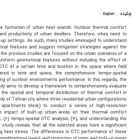
چکیده
English
he formation of urban heat islands. Outdoor thermal comfort
and productivity of urban dwellers. Therefore, cities need to
t-up settings. As such, many studies envisaged to understand
cal features and suggest mitigation strategies against the
f the previous studies are focused on the urban scenarios of a
 uniform geometrical features without including the effect of
OTC at a certain time and location in the space where field
ered in time and space, the comprehensive tempo-spatial
ng of outdoor environments performance. In this regards, the
tudy aims to develop a framework to comprehensively evaluate
he spatial and temporal distribution of thermal comfort in
dy of Tehran city where three residential urban configurations
d apartments block) to conduct a series of high-resolution
e impact of built-up urban areas on their thermal comfort
 (2) tempo-spatial OTC analysis, (3), and understanding the
tudy reveals that all the selected areas have a significant
g heat stress. The differences in OTC performance of these
 neighborhood layout and proportion of open and built-up areas