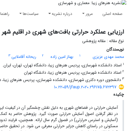
صفحه اصلی
مرور
درباره نشریه
سیاست‌ها
راهنما
ارزیابی عملکرد حرارتی بافت‌های شهری در اقلیم شهر
نوع مقاله : مقاله پژوهشی
نویسندگان
3
2
1
محمد مهدی عزیزی
بهناز امین زاده
ریحانه آقاملایی
1
استاد دانشکده شهرسازی، پردیس هنرهای زیبا، دانشگاه تهران، تهران، ایران.
2
استاد دانشکده شهرسازی، پردیس هنرهای زیبا، دانشگاه تهران
3
دانشجوی دوره دکتری شهرسازی، دانشکده شهرسازی، پردیس هنرهای زیبا، دا
10.22059/jfaup.2020.296175.672397
چکیده
آسایش حرارتی در فضاهای شهری به دلیل نقش چشمگیر آن در کیفیت این 
در نظر گرفتن اصول آسایش حرارتی صورت گیرد. پژوهش حاضر به کمک 
(آسایش و استرس حرارتی) در فصول گرم سال ارائه. همچنین، فرایند تدوی
مسکونی در راستای کاهش جزایر حرارتی معرفی می شود. در تحقیق حاضر، مؤ