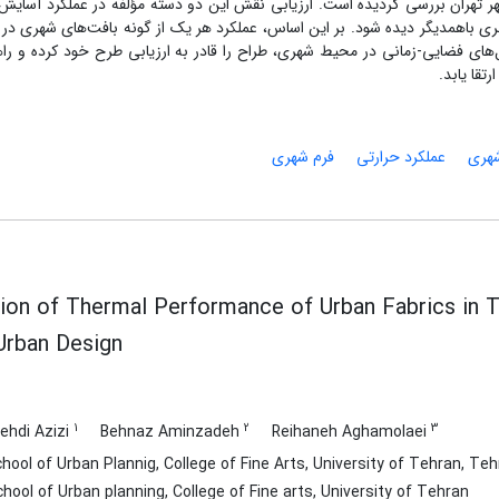
ها، جهت و درجه محصوریت در نمونه‎های منتخب شهر تهران بررسی گردیده است. ارزیابی نقش این دو دسته مؤلفه در عملکر
شهری باهمدیگر دیده شود. بر این اساس، عملکرد هر یک از گونه بافت‌های شهری در
های فضایی-زمانی در محیط شهری، طراح را قادر به ارزیابی طرح خود کرده و راه
تقا یابد.
شهری
عملکرد حرارتی
فرم شهری
ion of Thermal Performance of Urban Fabrics in T
Urban Design
1
2
3
hdi Azizi
Behnaz Aminzadeh
Reihaneh Aghamolaei
ool of Urban Plannig, College of Fine Arts, University of Tehran, Tehr
hool of Urban planning, College of Fine arts, University of Tehran