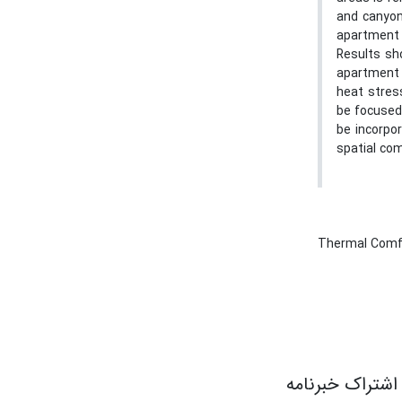
and canyons
apartment 
Results sh
apartment 
heat stress
be focused 
be incorpor
spatial co
Thermal Com
اشتراک خبرنامه