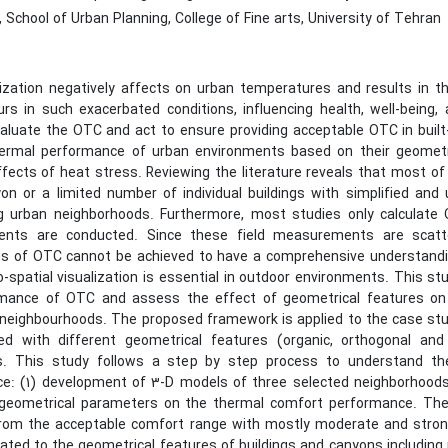
School of Urban Planning, College of Fine arts, University of Tehran
ization negatively affects on urban temperatures and results in t
rs in such exacerbated conditions, influencing health, well-being, 
valuate the OTC and act to ensure providing acceptable OTC in buil
ermal performance of urban environments based on their geometri
ffects of heat stress. Reviewing the literature reveals that most o
yon or a limited number of individual buildings with simplified and
g urban neighborhoods. Furthermore, most studies only calculate 
nts are conducted. Since these field measurements are scatt
ons of OTC cannot be achieved to have a comprehensive understandi
spatial visualization is essential in outdoor environments. This s
mance of OTC and assess the effect of geometrical features on t
l neighbourhoods. The proposed framework is applied to the case stu
ed with different geometrical features (organic, orthogonal an
s. This study follows a step by step process to understand th
e: (1) development of 3-D models of three selected neighborhoods,
geometrical parameters on the thermal comfort performance. The s
from the acceptable comfort range with mostly moderate and stron
lated to the geometrical features of buildings and canyons including