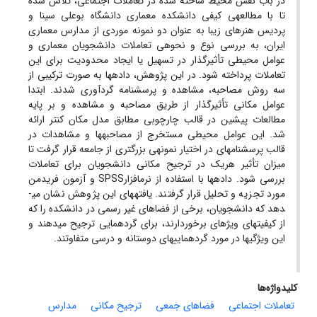
در باب نقش محیط ساخته شده در تعاملات اجتماعی، تلاش شده
تا با مطالعه­ی کیفی دانشکده معماری دانشگاه بوعلی سینا و
پردیس هنرهای زیبا به عنوان دو نمونه موردی از مدارس معماری
ایران، به بررسی نوع و نحوه­ی تعاملات دانشجویان معماری و
عوامل محیطی تأثیرگذار در تسهیل یا ایجاد محدودیت برای این
تعاملات پرداخته شود. در این پژوهش، داده­ها به صورت ترکیبی از
سه روش مصاحبه، مشاهده و پرسشنامه گرد­آوری شدند. ابتدا
عوامل مکانی تأثیرگذار از طریق مصاحبه و مشاهده و بر پایه
مطالعات پیشین در قالب چارچوبی مطابق مدل مکان کنتر ارائه
شد. این عوامل محیطی مستخرج از مصاحبه­ها و مشاهدات در
قالب پرسشنامه­ای در اختیار نمونه­ی بزرگ­تری از جامعه قرار گرفت تا
میزان تأثیر هریک در ترجیح مکانی دانشجویان برای تعاملات
بررسی شود. داده­ها ­با استفاده از نرم­افزارSPSS و آزمون فریدمن
مورد تجزیه و تحلیل قرار گرفتند. یافته­های این پژوهش نشان می­
دهد که دانشجویان، برخی از فضاهای غیر رسمی در دانشکده را که
از کیفیت­های ویژه­ای برخوردارند، برای گردهمایی ترجیح می­دهند و
این ویژگی­ها در مورد گردهمایی­های دوستانه و درسی متفاوتند.
کلیدواژه‌ها
تعاملات اجتماعی
فضاهای جمعی
ترجیح مکانی
مدارس