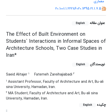
معماری
20.1001.1.22286020.1395.21.1.7.5
عنوان مقاله
English
The Effect of Built Environment on
Students` Interactions in Informal Spaces of
Architecture Schools, Two Case Studies in
Iran*
نویسندگان
English
1
2
Saeid Alitajer
Fatemeh Zareihajiabadi
1
Assistant Professor, Faculty of Architecture and Art, Bu-ali
sina University, Hamadan, Iran.
2
MA Student, Faculty of Architecture and Art, Bu-ali sina
University, Hamadan, Iran.
چکیده
English