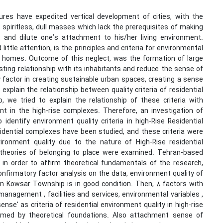
tures have expedited vertical development of cities, with the
spiritless, dull masses which lack the prerequisites of making
s, and dilute one’s attachment to his/her living environment.
ttle attention, is the principles and criteria for environmental
ir homes. Outcome of this neglect, was the formation of large
sting relationship with its inhabitants and reduce the sense of
factor in creating sustainable urban spaces, creating a sense
 explain the relationship between quality criteria of residential
 we tried to explain the relationship of these criteria with
ent in the high-rise complexes. Therefore, an investigation of
identify environment quality criteria in high-Rise Residential
sidential complexes have been studied, and these criteria were
ironment quality due to the nature of High-Rise residential
, theories of belonging to place were examined. Tehran-based
n order to affirm theoretical fundamentals of the research,
onfirmatory factor analysis on the data, environment quality of
in Kowsar Township is in good condition. Then, 8 factors with
anagement , facilities and services, environmental variables ,
nse' as criteria of residential environment quality in high-rise
rmed by theoretical foundations. Also attachment sense of