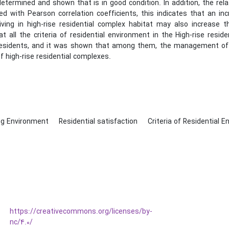
determined and shown that is in good condition. In addition, the re
ed with Pearson correlation coefficients, this indicates that an in
living in high-rise residential complex habitat may also increase t
t all the criteria of residential environment in the High-rise resi
residents, and it was shown that among them, the management of
f high-rise residential complexes.
ing Environment
Residential satisfaction
Criteria of Residential 
https://creativecommons.org/licenses/by-
nc/4.0/