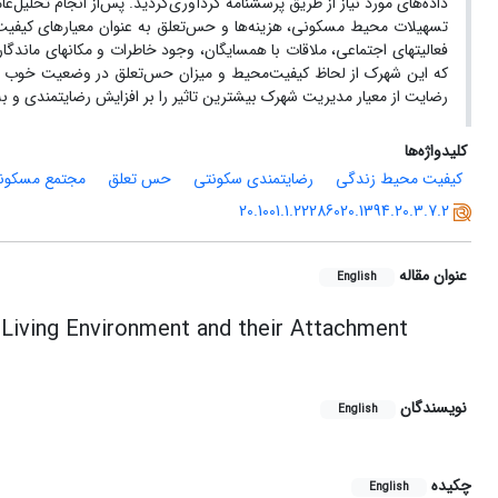
داده‌های مورد نیاز از طریق پرسشنامه گردآوری‌گردید. پس‌از انجام تحلیل
تسهیلات محیط‌ مسکونی، هزینه‌ها و حس‌تعلق به عنوان معیارهای کیفیت
فعالیت­های اجتماعی، ملاقات ‌با‌ همسایگان، وجود خاطرات‌ و‌ مکان­های‌ مان
که این‌ شهرک از لحاظ کیفیت‌محیط و میزان‌ حس‌تعلق در وضعیت خوب ق
رضایت از معیار مدیریت‌ شهرک بیشترین تاثیر را بر افزایش رضایتمندی و به
کلیدواژه‌ها
کیفیت محیط زندگی
رضایتمندی سکونتی
حس تعلق
مجتمع مسکونی 
20.1001.1.22286020.1394.20.3.7.2
عنوان مقاله
English
 Living Environment and their Attachment
نویسندگان
English
چکیده
English