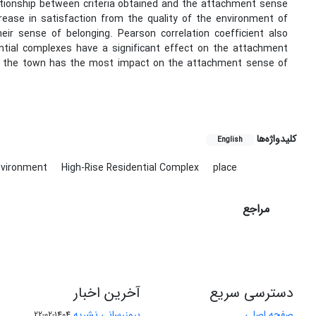
lationship between criteria obtained and the attachment sense
crease in satisfaction from the quality of the environment of
heir sense of belonging. Pearson correlation coefficient also
dential complexes have a significant effect on the attachment
 the town has the most impact on the attachment sense of
کلیدواژه‌ها
English
Environment
High-Rise Residential Complex
place
مراجع
دسترسی سریع
آخرین اخبار
صفحه اصلی
بروزرسانی نشریه
1404-02-22