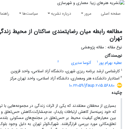
صفحه اصلی
مرور
درباره نشریه
سیاست‌ها
راهنما
مطالعه رابطه میان رضایتمندی ساکنان از محیط زندگ
تهران
نوع مقاله : مقاله پژوهشی
نویسندگان
2
1
عطیه بهرام پور
آتوسا مدیری
1
کارشناسی ارشد برنامه ریزی شهری، دانشگاه آزاد اسلامی، واحد قزوین
2
استادیار دانشکده هنر ومعماری، دانشگاه آزاد اسلامی، واحد تهران مرکز
10.22059/jfaup.2015.56880
چکیده
بسیاری از محققان معتقدند‌ که یکی ‌از اثرات زندگی‌ در مجموعه‌هایی ب
که خود زمینه‌ساز کاهش ارتباطات پایدار، عدم‌مشارکت،کاهش حس‌تعلق و ز
بین معیارهای کیفیت ‌محیط بر حس‌تعلق در مجتمع‌های‌ مسکونی ‌بلندم
تعلق‌مکانی مورد بررسی قرار‌گرفتند. شهرک‌کوثر تهران به دلیل وجود بل