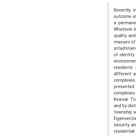
Recently, 
outcome of
a permanen
Whatever in
quality an
masses of c
attachment
of identity
environmen
residents' 
different a
complexes. 
presented 
complexes.
Kowsar Tow
and by dist
township w
Eigenvecto
security an
residentia