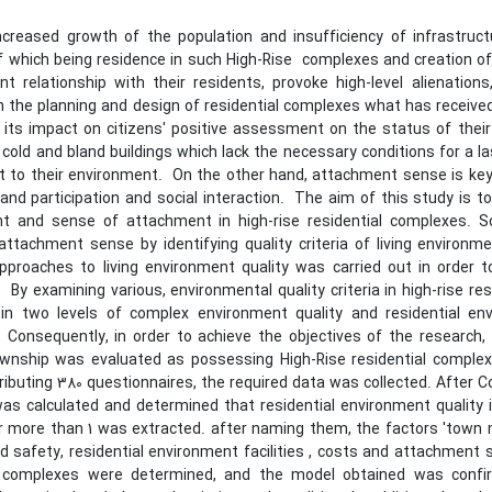
increased growth of the population and insufficiency of infrastruc
 which being residence in such High-Rise complexes and creation of 
t relationship with their residents, provoke high-level alienation
 the planning and design of residential complexes what has received li
d its impact on citizens' positive assessment on the status of the
old and bland buildings which lack the necessary conditions for a la
 to their environment. On the other hand, attachment sense is key 
 and participation and social interaction. The aim of this study is to
t and sense of attachment in high-rise residential complexes. So,
attachment sense by identifying quality criteria of living environm
pproaches to living environment quality was carried out in order to 
By examining various, environmental quality criteria in high-rise re
in two levels of complex environment quality and residential env
 Consequently, in order to achieve the objectives of the research
nship was evaluated as possessing High-Rise residential complex i
ributing 380 questionnaires, the required data was collected. After C
as calculated and determined that residential environment quality 
r more than 1 was extracted. after naming them, the factors 'town m
d safety, residential environment facilities , costs and attachment se
l complexes were determined, and the model obtained was confi