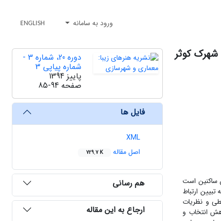
ورود به سامانه
ENGLISH
 شهرک کوثر
دوره 20، شماره 3 -
شماره پیاپی 3
پاییز 1394
صفحه
85-94
فایل ها
XML
اصل مقاله
729.7 K
ن ساکنین است
هم رسانی
تبیین ارتباط
یطی و نظریات
ارجاع به این مقاله
وهش انتخاب و