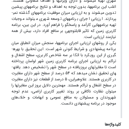
شهری تهیه می­شوند و دارای ویژگی­ها و اهداف متفاوتی هستند.
اغلب این برنامه­ها، بدون توجه به اهداف و نتایج برنامه­های پیشین
تدوین می­شوند و به ارزیابی میزان موفقیت برنامه­های گذشته نمی­
پردازند. ارزیابی اجرای برنامه­های توسعه شهری می­تواند موجبات
تهیه برنامه­هایی کارآمد و پاسخگو را فراهم آورد. در این بین، برنامه
کاربری زمین که تاثیر قابل­توجهی بر منافع افراد دارد، بیش از همه
نیازمند ارزیابی است.
یکی از روش­های ارزیابی اجرای برنامه­ها، سنجش میزان انطباق میان
برنامه پیشنهادی و شرایط کنونی شهر است. این تحقیق با بهره­
گیری از این رویکرد با اتکا بر سه شاخص کاربری، سطح اشغال و
تراکم به ارزیابی اجرای برنامه کاربری زمین شهر لواسان پرداخته
است تا مغایرت­های بروزیافته در سطح شهر را تشخیص دهد. یافته­
های تحقیق نشان می­دهد که 54 درصد از سطح شهر دارای مغایرت
در کاربری هستند. علاوه­بر­این، 5 درصد از قطعات نیز دارای مغایرت
در سطح اشغال و تراکم هستند. مهم­ترین دلایل بروز این مغایرت­ها را
می­توان نظارت ناکافی بر روند تغییر کاربری اراضی، عدم توجه
شهروندان و مسئولان به منافع عمومی و ابهامات و خلاءهای
موجود در برنامه پیشنهادی دانست.
کلیدواژه‌ها