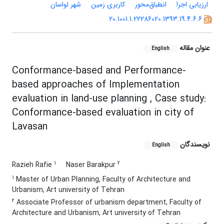
ارزیابی اجرا
انطباق‌محور
کاربری زمین
شهر لواسان
20.1001.1.22286020.1393.19.4.6.6
عنوان مقاله
English
Conformance-based and Performance-
based approaches of Implementation
evaluation in land-use planning , Case study:
Conformance-based evaluation in city of
Lavasan
نویسندگان
English
1
2
Razieh Rafie
Naser Barakpur
1
Master of Urban Planning, Faculty of Architecture and
Urbanism, Art university of Tehran
2
Associate Professor of urbanism department, Faculty of
Architecture and Urbanism, Art university of Tehran