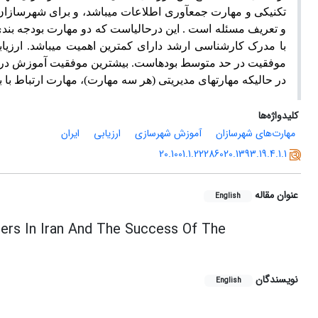
تکنیکی و مهارت جمع­آوری اطلاعات می­باشد، و برای شهرسازان 
و تعریف مسئله است . این درحالی­است ­که دو مهارت بودجه ب
با مدرک کارشناسی ارشد دارای کم­ترین اهمیت می­باشد. ارزی
موفقیت در حد متوسط بوده­است. بیشترین موفقیت آموزش در انتق
در حالیکه مهارت­های مدیریتی (هر سه مهارت)، مهارت ارتباط با ب
کلیدواژه‌ها
مهارت‌های شهرسازان
آموزش شهرسازی
ارزیابی
ایران
20.1001.1.22286020.1393.19.4.1.1
عنوان مقاله
English
ners In Iran And The Success Of The
نویسندگان
English