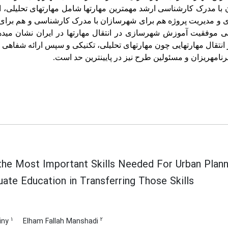
با مدرک کارشناسی ارشد مهم­ترین مهارت­ها شامل مهارت­های تحلیلی، ا
ندی و مدیریت پروژه هم برای شهرسازان با مدرک کارشناسی و هم برا
ابی موفقیت آموزش شهرسازی در انتقال مهارت­ها در ایران نشان می­
ال مهارت­هایی چون مهارت­های تحلیلی، تکنیکی و سپس ارائه شفاهی دی
رنامه­ریزان و مسئولین طرح نیز در پایین­ترین حد است.
the Most Important Skills Needed For Urban Plan
ate Education in Transferring Those Skills
1
2
iny
Elham Fallah Manshadi