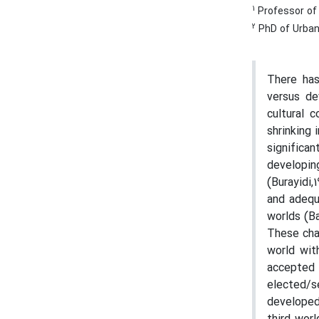
1
Professor of 
2
PhD of Urban 
There has
versus de
cultural c
shrinking 
significa
developin
(Burayidi,
and adequ
worlds (Ba
These chal
world wit
accepted 
elected/s
developed 