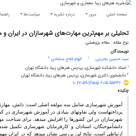
صفحه اصلی
مرور
درباره نشریه
سیاست‌ها
راهنما
تحلیلی بر مهم‌ترین مهارت‌های شهرسازان در ایران و م
نوع مقاله : مقاله پژوهشی
نویسندگان
2
1
سید حسین بحرینی
الهام فلاح منشادی
1
استاد دانشکده شهرسازی، پردیس هنرهای زیبا، دانشگاه تهران
2
دانشجوی دکتری شهرسازی، پردیس هنرهای زیبا، دانشگاه تهران
10.22059/jfaup.2015.55642
چکیده
آموزش شهرسازی شامل سه مولفه اصلی است: دانش، مهارت­ها و
پرداخته­است ولی تفاوت­های بنیادی در آموزش شهرسازی در ک
دانش­آموختگان، استادان و کارفرمایان شهرسازی تکمیل شده
ارتباطی است، نتایج این بررسی نشان می­دهد که در ایران مهم