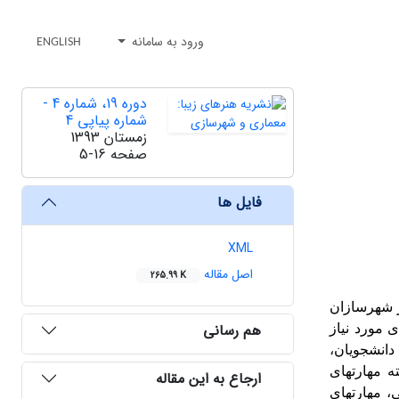
ورود به سامانه
ENGLISH
دوره 19، شماره 4 -
شماره پیاپی 4
زمستان 1393
صفحه
5-16
فایل ها
XML
اصل مقاله
265.99 K
ز شهرسازان
هم رسانی
 مورد نیاز
زان در ایران مجموعاً 341 پرسشنامه توسط دانشجویان،
 مهارت­های
ارجاع به این مقاله
 مهارت­های