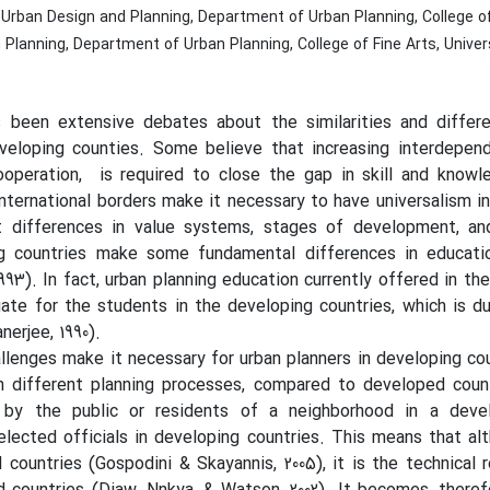
Urban Design and Planning, Department of Urban Planning, College of 
Planning, Department of Urban Planning, College of Fine Arts, Univer
 been extensive debates about the similarities and differ
veloping counties. Some believe that increasing interdepen
ooperation,
is required to close the gap in skill and kno
international borders make it necessary to have universalism i
nt differences in value systems, stages of development, a
g countries make some fundamental differences in educatio
1993). In fact, urban planning education currently offered in 
ate for the students in the developing countries, which is du
nerjee, 1990).
lenges make it necessary for urban planners in developing cou
h different planning processes, compared to developed count
by the public or residents of a neighborhood in a devel
elected officials in developing countries. This means that alt
countries (Gospodini & Skayannis, 2005), it is the technical 