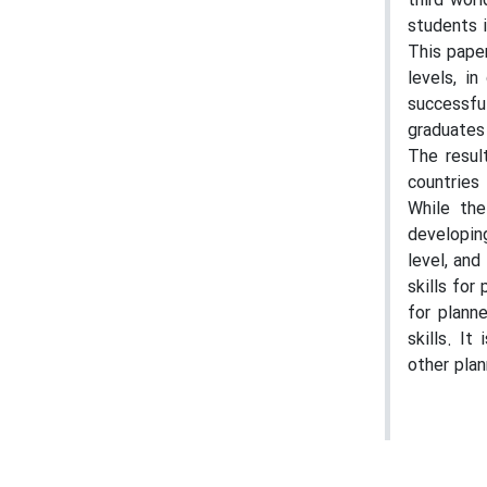
third worl
students i
This paper
levels, i
successful
graduates 
The resul
countries
While the
developing
level, and
skills for
for plann
skills. It
other plan