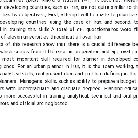
d countries (Diaw, Nnkya, & Watson, 2002). It becomes, theref
n developing countries, such as Iran, are not quite similar to 
 has two objectives. First, attempt will be made to prioritize
n developing countries, using the case of Iran, and second,
 in training this skills.A total of 341 questionnaires were f
of eleven universities throughout all over Iran.
ts of this research show that there is a crucial difference b
 which comes from difference in preparation and approval pr
 most important skill required for planner in developed co
 ones. For an urban planner in Iran, it is the team working, t
 analytical skills, oral presentation and problem defining in the
 planners. Managerial skills, such as ability to prepare a bud
ers with undergraduate and graduate degrees. Planning educati
 is more successful in training analytical, technical and oral 
ners and official are neglected.