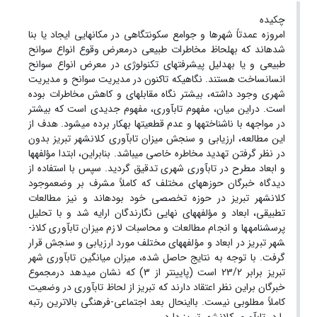
چکیده
امروزه عمدتاً شهرها و جوامع سکونت­گاهی در مکان­هایی ایجاد یا بنا
شده­اند که به­لحاظ مخاطرات طبیعی درمعرض وقوع انواع سوانح
طبیعی و یا به­دلیل پیشرفت­های تکنولوژی در معرض انواع سوانح
انسان­ساخت هستند. نگاهی­که تاکنون در مدیریت سوانح و مدیریت
شهری وجود داشته، بیشتر نگاه مقابله­ای و کاهش مخاطرات بوده
است. دراین میان، مفهوم تاب­آوری، مفهوم جدیدی است که بیشتر
در مواجهه با ناشناخته­ها و عدم قطعیت­ها به­کار برده می­شود. هدف از
این مطالعه، ارزیابی و سنجش میزان تاب­آوری کلان­شهر تبریز بدون
در نظر گرفتن تهدید مخاطره خاصی می­باشد. بنابراین، ابتدا مؤلفه­ها
و ابعاد مطرح در تاب­آوری شهری تدقیق گردید. سپس با استفاده از
دیدگاه خبرگان حوزه­های مختلف که کاملاً مشرف بر وضع­موجود
کلان­شهر تبریز در حوزه تخصصی خود بوده­اند و نیز مطالعات
تطبیقی، ابعاد و مؤلفه­های نهایی نگارندگان ارایه شد و با تحلیل
پرسش­نامه­ها و انجام مطالعات و محاسبات لازم میزان تاب­آوری کلان­
شهر تبریز در ابعاد و مؤلفه­های مختلف مورد ارزیابی و سنجش قرار
گرفت. با توجه به نتایج حاصل شده، میزان میانگین تاب­آوری شهر
تبریز برابر 23/2 است (پایین­تر از 3) که نشان می­دهد درمجموع
خبرگان براین نظر اعتقاد دارند که تبریز از لحاظ تاب­آوری در وضعیت
کاملاً مطلوبی نیست. بااین­حال بعد اجتماعی-فرهنگی بالاترین رتبه