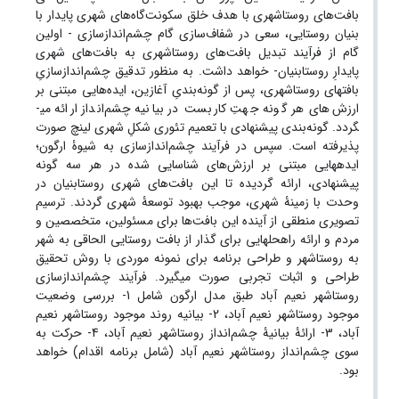
بافت‌های روستاشهری با هدف خلق سکونت‌گاه‌های شهری پایدار با
بنیان روستایی، سعی در شفاف‌سازی گام چشم‌اندازسازی - اولین
گام از فرآیند تبدیل بافت‌های روستاشهری به بافت‌های شهری
پایدارِ روستابنیان- خواهد داشت. به منظور تدقیق چشم‌اندازسازیِ
بافت­های روستاشهری، پس از گونه‌بندیِ آغازین، ایده‌هایی مبتنی بر
ارزش‌های هر گونه جهتِ کاربست در بیانیه چشم‌انداز ارائه می­
گردد. گونه‌بندی پیشنهادی با تعمیم تئوری شکلِ شهری لینچ صورت
پذیرفته است. سپس در فرآیند چشم‌اندازسازی به شیوۀ ارگون؛
ایده­هایی مبتنی بر ارزش‌های شناسایی شده در هر سه گونه
پیشنهادی، ارائه گردیده تا این بافت‌های شهری روستابنیان در
وحدت با زمینۀ شهری، موجب بهبود توسعۀ شهری گردند. ترسیم
تصویری منطقی از آینده این بافت‌ها برای مسئولین، متخصصین و
مردم و ارائه راه­حل­هایی برای گذار از بافت روستایی الحاقی به شهر
به روستاشهر و طراحی برنامه برای نمونه موردی با روش تحقیق
طراحی و اثبات تجربی صورت می­گیرد. فرآیند چشم‌اندازسازی
روستاشهر نعیم آباد طبق مدل ارگون شامل 1- بررسی وضعیت
موجود روستاشهر نعیم آباد، 2- بیانیه روند موجود روستاشهر نعیم
آباد، 3- ارائۀ بیانیۀ چشم‌انداز روستاشهر نعیم آباد، 4- حرکت به
سوی چشم‌انداز روستاشهر نعیم آباد (شامل برنامه اقدام) خواهد
بود.