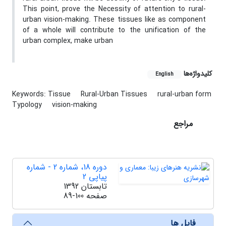
This point, prove the Necessity of attention to rural-
urban vision-making. These tissues like as component
of a whole will contribute to the unification of the
urban complex, make urban
کلیدواژه‌ها
English
Keywords: Tissue
Rural-Urban Tissues
rural-urban form
Typology
vision-making
مراجع
دوره 18، شماره 2 - شماره
پیاپی 2
تابستان 1392
صفحه
89-100
فایل ها