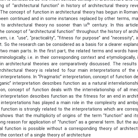
g of “architectural function” in history of architectural theory r
 The concept of function in architectural theory has begun in Roman er
been continued and in some instances replaced by other terms, ma
th
 to architectural theory no sooner than 18
century. In this arti
the concept of “architectural function” throughout the history of arc
em, i.e. “use”, “practicality”, “fitness for purpose” and “necessity”,
. So the research can be considered as a basis for a clearer explan
 two main parts. In the first part, the related terms and words have
minologically; i.e. in their corresponding context and etymologically,
in architectural theories are comparatively discussed. The resul
rchitectural theory is related to four main interpretations of the 
interpretations. In “Pragmatic” interpretation, concept of function 
anic” interpretation describes function as a natural interrelations
ion, concept of function deals with the interrelationship of all mec
interpretation describes function as the fitness for an end in archi
 interpretations has played a main role in the complexity and ambi
function is strongly related to the interpretations which are corres
hows that the multiplicity of origins of the term “function” and its
ng reason for application of “function” as a general term. But the a
al function is possible without a corresponding theory of architectu
 the context of a single theory of architecture