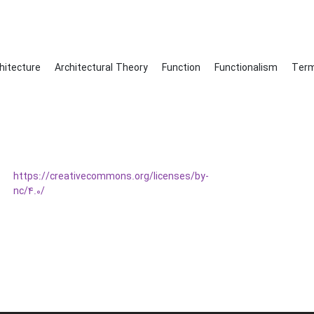
hitecture
Architectural Theory
Function
Functionalism
Term
https://creativecommons.org/licenses/by-
nc/4.0/