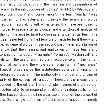
eveals many complications in the meaning and designations of
a with the introduction of “utilitas” (utility) by Vitruvius and
inly “commodity” and “convenience”. The term “function” was
cle the author has attempted to review the terms and words
hitectural theory along with other terms that have been used to
 in order to reach a terminological and etymological analysis of
ation of the architectural function as a fundamental term. The
 been selected from the literature of architectural theory, and
 i.e. as general words. In the second part the interpretation of
ts show that the meaning and application of these terms and
concept of function; “Pragmatic”, “Organic”, “Mechanical” and
deals with the use of architecture in accordance with the human
hip of all parts and the whole as an organism. In “mechanical”
hanical forces inside the architecture as a thing. Finally, the
tecture as a system. The multiplicity in number and origins of
guity of the concept of function. Therefore, the meaning and
ponded to the different and multiple theories of architecture.
 potentiality to correspond with different interpretations has
uthor has concluded that no clear explanation of the concept of
re. So a single definition of architectural function is merely