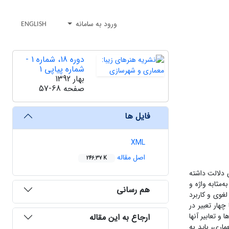
ورود به سامانه
ENGLISH
دوره 18، شماره 1 -
شماره پیاپی 1
بهار 1392
صفحه
57-68
فایل ها
XML
اصل مقاله
246.37 K
ی دلالت داشته
‌مثابه واژه و
هم رسانی
غوی و کاربرد
هار تعبیر در
و تعابیر آنها
ارجاع به این مقاله
اری، باید به