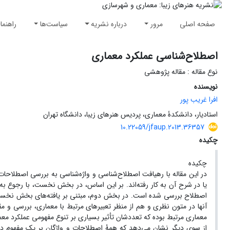
صفحه اصلی
مرور
درباره نشریه
سیاست‌ها
راهنما
اصطلاح‌شناسی عملکرد معماری
نوع مقاله : مقاله پژوهشی
نویسنده
افرا غریب پور
استادیار، دانشکدۀ معماری، پردیس هنرهای زیبا، دانشگاه تهران
10.22059/jfaup.2013.36357
چکیده
چکیده
در این مقاله با رهیافت اصطلاح‌شناسی و واژه‌شناسی به بررسی اصطلاحات و
یا در شرح آن به کار رفته‌اند. بر این اساس، در بخش نخست، با رجوع به م
اصطلاح بررسی شده است. در بخش دوم، مبتنی بر یافته‌های بخش نخست، تع
آنها در متون نظری و هم از منظر تعبیرهای مرتبط با معماری، بررسی و م
معماری مرتبط بوده که تعددشان تأثیر بسیاری بر تنوع مفهومی عملکرد معمار
از سوی دیگر نشان می‌دهد که همۀ اصطلاحات و واژگان بر یک مفهوم دقیق