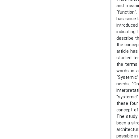
and meanin
“function”.
has since 
introduced
indicating 
describe th
the concept
article has
studied ter
the terms 
words in a
“Systemic” 
needs. “Org
interpretat
“systemic” 
these four
concept of 
The study s
been a stro
architectur
possible in