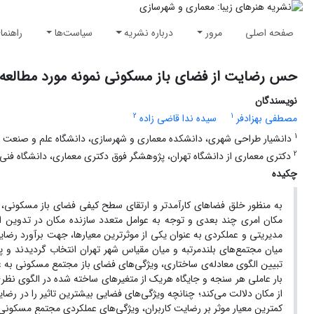
صفحه اصلی
مرور
درباره نشریه
سیاست‌ها
راهنما
حس رضایت از فضای باز مسکونی نمونه مورد مطالعه: مجتمع‎های مسکونی 
نویسندگان
2
1
مصطفی بهزادفر
سیده ندا قاضی زاده
1
دانشیار طراحی شهری، دانشکده معماری و شهرسازی، دانشگاه علم و صنعت ا
2
دکتری معماری از دانشگاه تهران، پژوهشگر فوق دکتری معماری، دانشگاه فنی 
چکیده
به منظور خلق فضاهای کارآمدتر و ارتقای سطح کیفی فضای باز مسکونی،
مکان امری چند بعدی و توجه به عوامل متعدد سازنده مکان در تدوین ال
مدیریتی و عملکردی به عنوان یکی از موثرترین معیارها، جهت برآورد رضای
میان مجتمع‌های بلندمرتبه و میان مقیاس شهر تهران انتخاب گردیدند و پ
تبیین الگوی معادله‌ی ساختاری، ویژگی‌های فضای باز مجتمع مسکونی به ع
بار عاملی هر سنجه و جایگاه هریک از متغیرهای ساخته شده در الگوی نظر
از مکان دلالت می‌کند؛ چنانچه ویژگی‌های فضایی بیشترین تاثیر را در رضا
کمترین معیار موثر بر رضایت کاربران، ویژگی‌های عملکردی مجتمع مسکون