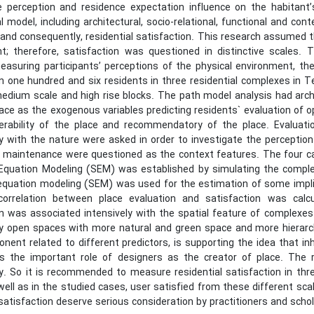
e perception and residence expectation influence on the habitant’s
 model, including architectural, socio-relational, functional and co
and consequently, residential satisfaction. This research assumed th
t; therefore, satisfaction was questioned in distinctive scales.
easuring participants’ perceptions of the physical environment, th
on one hundred and six residents in three residential complexes in
dium scale and high rise blocks. The path model analysis had archit
ce as the exogenous variables predicting residents` evaluation of op
ferability of the place and recommendatory of the place. Evaluat
 with the nature were asked in order to investigate the perception 
 maintenance were questioned as the context features. The four cat
 Equation Modeling (SEM) was established by simulating the comple
 equation modeling (SEM) was used for the estimation of some implic
 correlation between place evaluation and satisfaction was cal
on was associated intensively with the spatial feature of complexe
by open spaces with more natural and green space and more hierarch
nent related to different predictors, is supporting the idea that i
 the important role of designers as the creator of place. The res
tly. So it is recommended to measure residential satisfaction in th
ell as in the studied cases, user satisfied from these different sca
satisfaction deserve serious consideration by practitioners and scho