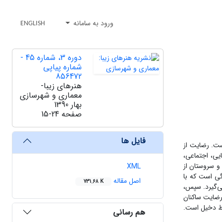
ورود به سامانه
ENGLISH
دوره 3، شماره 45 -
شماره پیاپی
856472
هنرهای زیبا-
معماری و شهرسازی
بهار 1390
صفحه
15-24
فایل ها
ست. رضایت از
یی، اجتماعی،
و سروستان از
XML
گی است که با
اصل مقاله
731.68 K
ی‌گیرد. سپس،
رضایت ساکنان
حیط دخیل است.
هم رسانی