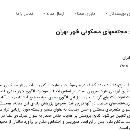
ی نویسندگان
داوری همتا
ارسال مقاله
تماس با ما
شهر تهران
یران
برلین
 این پژوهش درصدد کشف عوامل موثر در رضایت ساکنان از فضای باز مسکونی ا
گوی ارزیابی افراد ضروری است. بر اساس ادبیات موجود، الگوی چهار بعدی فضا
ت افراد استخراج گردید. جهت ارزیابی الگوی نظری، سه مجتمع آپادانا، بهجت آباد 
رسشنامه‌های مناسب در آنها توزیع شد. شیوه‌ی پژوهش پایه‌ی این مقاله، همبست
نوان متغیرهای مستقل و حس رضایت به عنوان متغیر وابسته مورد ارزیابی قرار م
ی تعیین می‌شود. نتایج پژوهش بر اهمیت نقش معمار به عنوان سازنده‌ی فضا در 
یت ساکنان دارد. پس از آن ابعاد مدیریتی و اجتماعی مکان بر برآورد ساکنان از م
ی است.