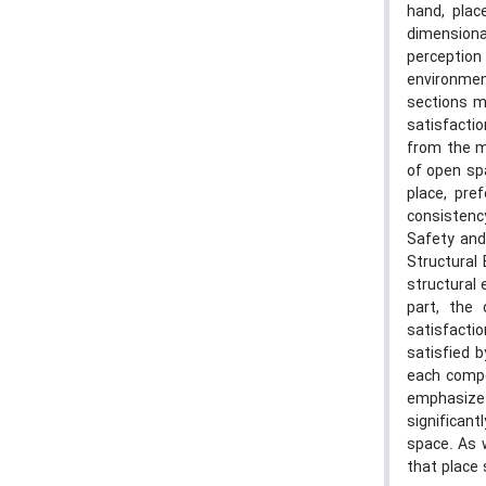
hand, plac
dimensional
perception 
environmen
sections m
satisfacti
from the me
of open spa
place, pre
consistency
Safety and
Structural
structural
part, the
satisfacti
satisfied 
each compo
emphasizes
significan
space. As w
that place 