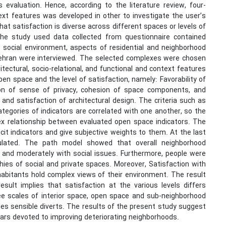
 evaluation. Hence, according to the literature review, four-
ntext features was developed in other to investigate the user’s
at satisfaction is diverse across different spaces or levels of
 The study used data collected from questionnaire contained
e social environment, aspects of residential and neighborhood
 Tehran were interviewed. The selected complexes were chosen
ectural, socio-relational, and functional and context features
en space and the level of satisfaction, namely: Favorability of
ion of sense of privacy, cohesion of space components, and
and satisfaction of architectural design. The criteria such as
egories of indicators are correlated with one another, so the
x relationship between evaluated open space indicators. The
it indicators and give subjective weights to them. At the last
culated. The path model showed that overall neighborhood
s and moderately with social issues. Furthermore, people were
ies of social and private spaces. Moreover, Satisfaction with
nhabitants hold complex views of their environment. The result
ult implies that satisfaction at the various levels differs
ree scales of interior space, open space and sub-neighborhood
les sensible diverts. The results of the present study suggest
lars devoted to improving deteriorating neighborhoods.