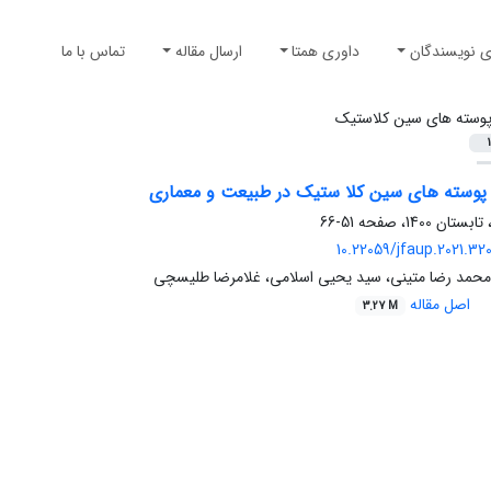
ی نویسندگان
داوری همتا
ارسال مقاله
تماس با ما
وسته های سین کلاستیک
1
 پوسته های سین کلا ستیک در طبیعت و معماری
51-66
10.22059/jfaup.2021.32
 محمد رضا متینی، سید یحیی اسلامی، غلامرضا طلیسچی
اصل مقاله
3.27 M