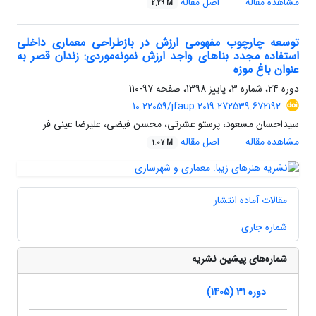
مشاهده مقاله
اصل مقاله
2.29 M
توسعه چارچوب مفهومی ارزش در بازطراحی معماری داخلی
استفاده مجدد بناهای واجد ارزش نمونه‌موردی: زندان قصر به
عنوان باغ موزه
دوره 24، شماره 3، پاییز 1398، صفحه
97-110
10.22059/jfaup.2019.272539.672192
سیداحسان مسعود، پرستو عشرتی، محسن فیضی، علیرضا عینی فر
مشاهده مقاله
اصل مقاله
1.07 M
مقالات آماده انتشار
شماره جاری
شماره‌های پیشین نشریه
دوره 31 (1405)