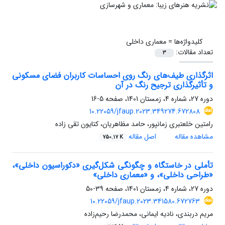
کلیدواژه‌ها =
معماری داخلی
تعداد مقالات:
3
اثرگذاری طیف‌های رنگ روی احساسات کاربران فضای مسکونی
و تأثیرگذاری ترجیح رنگ در آن
دوره 27، شماره 4، زمستان 1401، صفحه
5-16
10.22059/jfaup.2023.349274.672808
رامتین خلعتبری زمانپور، حامد مظاهریان، کتایون تقی زاده
مشاهده مقاله
اصل مقاله
750.17 K
تأملی در خاستگاه و چگونگی شکل‌گیری «دکوراسیون داخلی»،
«طراحی داخلی»، و «معماری داخلی»
دوره 27، شماره 4، زمستان 1401، صفحه
39-50
10.22059/jfaup.2023.341580.672763
مریم دربندی، نادیه ایمانی، محمدرضا رحیم‌زاده