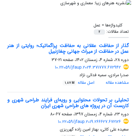
کلیدواژه‌ها =
عمل
تعداد مقالات:
2
گذار از حفاظت عقلانی به حفاظت پراگماتیک؛ روایتی از هنر
عمل در حفاظت از میراث جهانی چغازنبیل
دوره 28، شماره 4، زمستان 1402، صفحه
21-37
10.22059/jfaup.2024.371777.672942
صدرا مرادی، سمیه فدائی نژاد
مشاهده مقاله
اصل مقاله
1.87 M
تحلیلی بر تحولات محتوایی و رویه‌ای فرایند طراحی شهری و
کاربست آن در پروژه های طراحی شهری ایران
دوره 23، شماره 4، زمستان 1397، صفحه
67-80
10.22059/jfaup.2019.266627.672126
سعیده علی کائی، بهناز امین زاده گهرریزی