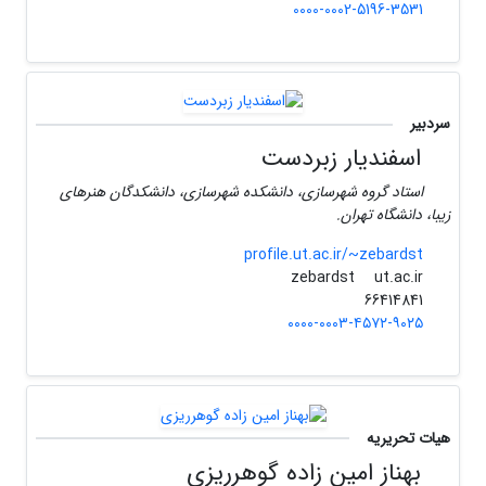
0000-0002-5196-3531
سردبیر
اسفندیار زبردست
استاد گروه شهرسازی، دانشکده شهرسازی، دانشکدگان هنرهای
زیبا، دانشگاه تهران.
profile.ut.ac.ir/~zebardst
ut.ac.ir
zebardst
66414841
۰۰۰۰-۰۰۰۳-۴۵۷۲-۹۰۲۵
هیات تحریریه
بهناز امین زاده گوهرریزی