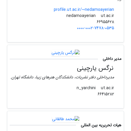
profile.ut.ac.ir/~nedamoayerian
ut.ac.ir
nedamoayerian
66955628
0000-0002-7478-0535
مدیر داخلی
نرگس یارچینی
مدیرداخلی دفتر نشریات، دانشکدگان هنرهای زیبا، دانشگاه تهران.
ut.ac.ir
n_yarchini
66415282
هیات تحریریه بین المللی