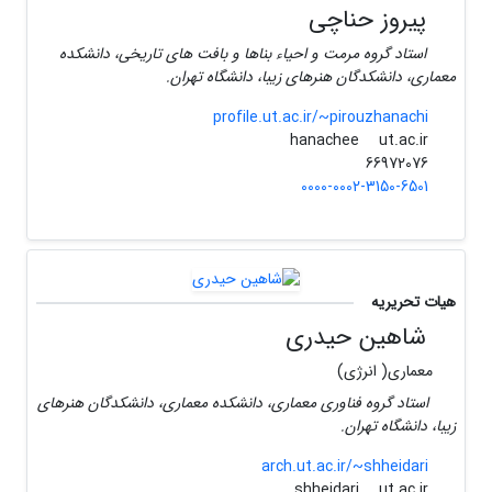
پیروز حناچی
استاد گروه مرمت و احیاء بناها و بافت های تاریخی، دانشکده
معماری، دانشکدگان هنرهای زیبا، دانشگاه تهران.
profile.ut.ac.ir/~pirouzhanachi
ut.ac.ir
hanachee
66972076
0000-0002-3150-6501
هیات تحریریه
شاهین حیدری
معماری( انرژی)
استاد گروه فناوری معماری، دانشکده معماری، دانشکدگان هنرهای
زیبا، دانشگاه تهران.
arch.ut.ac.ir/~shheidari
ut.ac.ir
shheidari