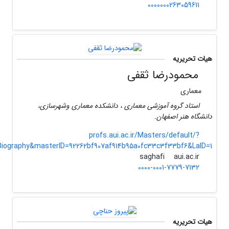
0000000263059611
هیات تحریریه
محمودرضا ثقفی
معماری
استاد گروه آموزشی معماری ، دانشکده معماری وشهرسازی،
دانشگاه هنر اصفهان.
profs.aui.ac.ir/Masters/default/?
Biography&masterID=92262bf907af914b95a0fc33c3f33bf6&LaID=1
aui.ac.ir
saghafi
0000-0001-7779-7132
هیات تحریریه