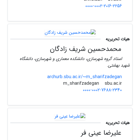
0000-0002-2016-2256
هیات تحریریه
محمدحسین شریف زادگان
استاد گروه شهرسازی، دانشکده معماری و شهرسازی، دانشگاه
شهید بهشتی.
archurb.sbu.ac.ir/~m_sharifzadegan
sbu.ac.ir
m_sharifzadegan
0000-0002-7688-2340
هیات تحریریه
علیرضا عینی فر