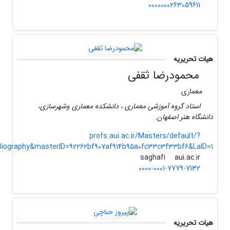
0000000263059611
هیات تحریریه
محمودرضا ثقفی
معماری
استاد گروه آموزشی معماری ، دانشکده معماری وشهرسازی،
دانشگاه هنر اصفهان.
profs.aui.ac.ir/Masters/default/?
Biography&masterID=92262bf907af914b95a0fc33c3f33bf6&LaID=1
aui.ac.ir
saghafi
0000-0001-7779-7132
هیات تحریریه