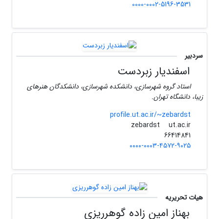
0000-0002-5196-3531
سردبیر
اسفندیار زبردست
استاد گروه شهرسازی، دانشکده شهرسازی، دانشکدگان هنرهای
زیبا، دانشگاه تهران.
profile.ut.ac.ir/~zebardst
ut.ac.ir
zebardst
66414841
۰۰۰۰-۰۰۰۳-۴۵۷۲-۹۰۲۵
هیات تحریریه
بهناز امین زاده گوهرریزی