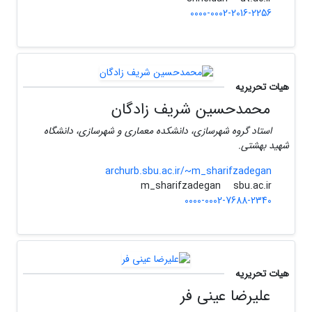
0000-0002-2016-2256
هیات تحریریه
محمدحسین شریف زادگان
استاد گروه شهرسازی، دانشکده معماری و شهرسازی، دانشگاه
شهید بهشتی.
archurb.sbu.ac.ir/~m_sharifzadegan
sbu.ac.ir
m_sharifzadegan
0000-0002-7688-2340
هیات تحریریه
علیرضا عینی فر