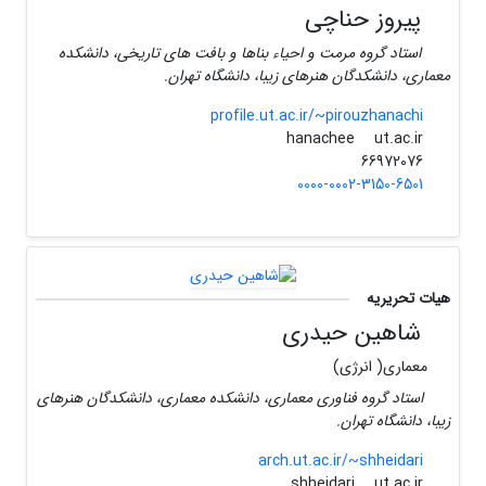
پیروز حناچی
استاد گروه مرمت و احیاء بناها و بافت های تاریخی، دانشکده
معماری، دانشکدگان هنرهای زیبا، دانشگاه تهران.
profile.ut.ac.ir/~pirouzhanachi
ut.ac.ir
hanachee
66972076
0000-0002-3150-6501
هیات تحریریه
شاهین حیدری
معماری( انرژی)
استاد گروه فناوری معماری، دانشکده معماری، دانشکدگان هنرهای
زیبا، دانشگاه تهران.
arch.ut.ac.ir/~shheidari
ut.ac.ir
shheidari