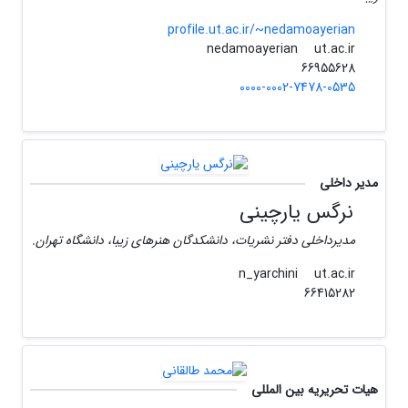
profile.ut.ac.ir/~nedamoayerian
ut.ac.ir
nedamoayerian
66955628
0000-0002-7478-0535
مدیر داخلی
نرگس یارچینی
مدیرداخلی دفتر نشریات، دانشکدگان هنرهای زیبا، دانشگاه تهران.
ut.ac.ir
n_yarchini
66415282
هیات تحریریه بین المللی