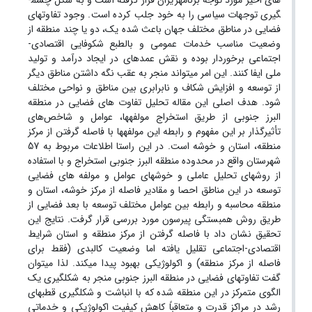
های اخیر مورد توجه برنامه­ریزان قرار گرفته است و به شکل چشم­
گیری توجهات سیاسی را به خود جلب کرده است. وجود تفاوت­های
فضایی در مناطق مختلف جهان باعث شده یک، دو یا چند منطقه از
وضعیت مناسب خدمات عمومی و بالطبع شکوفایی اقتصادی-
اجتماعی برخوردار بوده و نقش عمده­ای در ایجاد درآمد و تولید
ملی ایفا کنند. این امر می­تواند منجر به عقب نگه داشتن مناطق دیگر
از توسعه و افزایش شکاف و نابرابری بین مناطق و نواحی مختلف
شود. هدف اصلی این مقاله تحلیل تفاوت های فضایی در منطقه
البرز جنوبی از طریق استخراج مولفه­ها، عوامل و شاخص‌های
تأثیرگذار بر این مفهوم و رابطه این مولفه­ها با فاصله گرفتن از مرکز
منطقه، استان و خوشه است. در این راستا اطلاعات مربوط به 57
شهرستان واقع در محدوده منطقه البرز جنوبی استخراج و با استفاده
از روش­های تحلیل عاملی و خوشه­ای عوامل و مولفه های فضایی
توسعه در این مناطق احصا و مقادیر فاصله از مرکز خوشه، استان و
منطقه محاسبه و رابطه بین عوامل مختلف توسعه با بعد فضایی از
طریق روش همبستگی پیرسون مورد بررسی قرار گرفت. نتایج این
تحقیق نشان داد با فاصله گرفتن از مرکز منطقه و استان شرایط
اقتصادی-اجتماعی تقلیل یافته اما وضعیت کالبدی (فقط برای
فاصله از مرکز منطقه) و اکولوژیکی بهبود پیدا می­کند. لذا می­توان
گفت تفاوت­های فضایی در منطقه البرز جنوبی منجر به شکلگیری یک
الگوی متمرکز در این منطقه شده که با انباشت و شکل­گیری قطب­های
رشد در مراکز قدرت و متعاقباً کاهش کیفیت اکولوژیکی و خدماتی