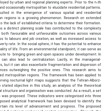
loyed by urban and regional planning experts. Prior to the 20th
 and occasionally metropolitan to elucidate residential patterns.
sulted in the emergence of various spatial and residential
an regions is a growing phenomenon. Research on extended
o the lack of established criteria to determine their formation.
s a distinct planning scale has contributed to the complexity
ld both favourable and unfavourable outcomes across various
ss to labours and job creation, as well as increased access to
verty rate. In the social sphere, it has the potential to enhance
 quality of life. From an environmental standpoint, it can serve as
ribute to bringing green and open spaces under development. In
 can also lead to centralization. Lastly, in the managerial-
es, but it can also exacerbate fragmentation and dispersion of
ences outweighing the positive ones. This research aims to
ed metropolitan regions. The framework has been applied to
erving nocturnal light maps suggests that the Tehran-Alborz-
tated objective in this study, an analysis of the theoretical
al structure and organisation was conducted. As a result, a set
s was proposed. These indicators were categorised into three
proposed analytical framework has been devised to identify the
rtain its level of advancement and progress. The proposed