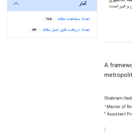
1 و 95-1385 این نتیجه حاصل شد که منطقه کلانشهری
آمار
ستان تهران و البرز است؛
تعداد مشاهده مقاله
985
تعداد دریافت فایل اصل مقاله
642
A framewor
metropolit
Shabnam Had
1
Master of Reg
2
Assistant Pro