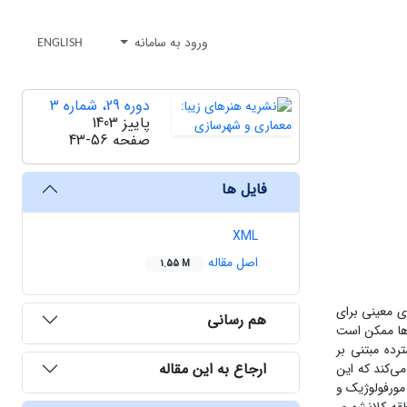
ورود به سامانه
ENGLISH
دوره 29، شماره 3
پاییز 1403
صفحه
43-56
فایل ها
XML
اصل مقاله
1.55 M
ست زیرا در وهله اول استاندارهای معینی برای
هم رسانی
ها ممکن است
ده مبتنی بر
ارجاع به این مقاله
ی‌کند که این
مورفولوژیک و