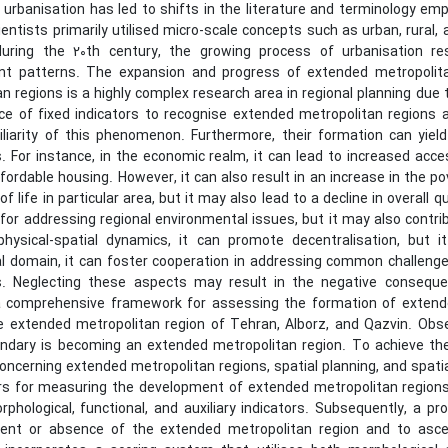
 urbanisation has led to shifts in the literature and terminology emp
ientists primarily utilised micro-scale concepts such as urban, rural,
uring the 20th century, the growing process of urbanisation re
nt patterns. The expansion and progress of extended metropolit
n regions is a highly complex research area in regional planning due t
e of fixed indicators to recognise extended metropolitan regions a
liarity of this phenomenon. Furthermore, their formation can yie
 For instance, in the economic realm, it can lead to increased acce
fordable housing. However, it can also result in an increase in the po
 of life in particular area, but it may also lead to a decline in overall
 for addressing regional environmental issues, but it may also cont
hysical-spatial dynamics, it can promote decentralisation, but it
nal domain, it can foster cooperation in addressing common challeng
ns. Neglecting these aspects may result in the negative consequ
a comprehensive framework for assessing the formation of extend
e extended metropolitan region of Tehran, Alborz, and Qazvin. Obs
ndary is becoming an extended metropolitan region. To achieve the s
concerning extended metropolitan regions, spatial planning, and spati
ors for measuring the development of extended metropolitan region
rphological, functional, and auxiliary indicators. Subsequently, a 
ent or absence of the extended metropolitan region and to asce