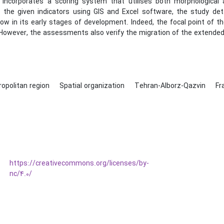
incorporates a scoring system that utilises both morphological a
f the given indicators using GIS and Excel software, the study de
now in its early stages of development. Indeed, the focal point of 
 However, the assessments also verify the migration of the extended
opolitan region
Spatial organization
Tehran-Alborz-Qazvin
Fr
https://creativecommons.org/licenses/by-
nc/4.0/