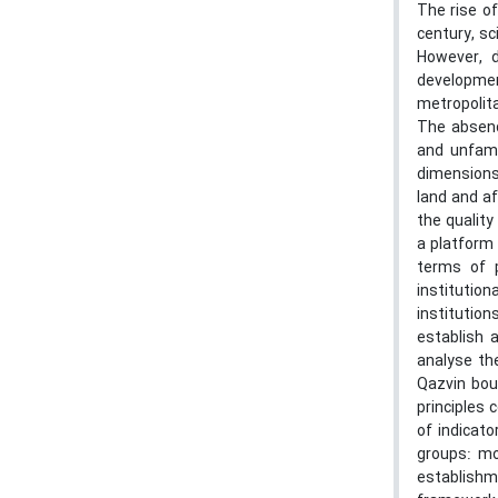
The rise of
century, sc
However, d
developme
metropolita
The absenc
and unfami
dimensions.
land and af
the quality
a platform
terms of p
institutio
institutio
establish 
analyse th
Qazvin bou
principles 
of indicat
groups: mo
establishm