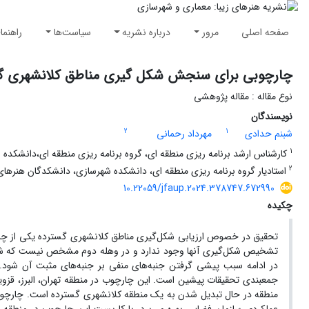
صفحه اصلی
مرور
درباره نشریه
سیاست‌ها
راهنما
چارچوبی برای سنجش شکل گیری مناطق کلانشهری گسترد
نوع مقاله : مقاله پژوهشی
نویسندگان
2
1
شبنم حدادی
مهرداد رحمانی
1
کارشناس ارشد برنامه ریزی منطقه ای، گروه برنامه ریزی منطقه ای،دانشکده شه
2
استادیار گروه برنامه ریزی منطقه ای، دانشکده شهرسازی، دانشکدگان هنرهای زیب
10.22059/jfaup.2024.378747.672990
چکیده
تشخیص شکل‌گیری آنها وجود ندارد و در وهله دوم مشخص نیست که شکل
در ادامه سبب پیشی گرفتن جنبه‌های منفی بر جنبه‌های مثبت آن شود
جمعبندی تحقیقات پیشین است. این چارچوب در منطقه تهران، البرز، قزوین 
منطقه در حال تبدیل شدن به یک منطقه کلانشهری گسترده است. چارچوب 