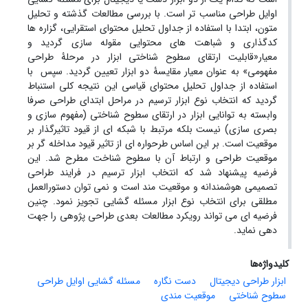
اوایل طراحی مناسب تر است. با بررسی مطالعات گذشته و تحلیل
متون، ابتدا با استفاده از جداول تحلیل محتوای استقرایی، گزاره ها
کدگذاری و شباهت های محتوایی مقوله سازی گردید و
معیار«قابلیت ارتقای سطوح شناختی ابزار در مرحلۀ طراحی
مفهومی» به عنوان معیار مقایسۀ دو ابزار تعیین گردید. سپس با
استفاده از جداول تحلیل محتوای قیاسی این نتیجه کلی استنباط
گردید که انتخاب نوع ابزار ترسیم در مراحل ابتدای طراحی صرفا
وابسته به توانایی ابزار در ارتقای سطوح شناختی (مفهوم سازی و
بصری سازی) نیست بلکه مرتبط با شبکه ای از قیود تاثیرگذار بر
موقعیت است. بر این اساس طرحواره ای از تاثیر قیود مداخله گر بر
موقعیت طراحی و ارتباط آن با سطوح شناخت مطرح شد. این
فرضیه پیشنهاد شد که انتخاب ابزار ترسیم در فرایند طراحی
تصمیمی هوشمندانه و موقعیت مند است و نمی توان دستورالعمل
مطلقی برای انتخاب نوع ابزار مسئله گشایی تجویز نمود. چنین
فرضیه ای می تواند رویکرد مطالعات بعدی طراحی پژوهی را جهت
دهی نماید.
کلیدواژه‌ها
ابزار طراحی دیجیتال
دست نگاره
مسئله گشایی اوایل طراحی
سطوح شناختی
موقعیت مندی