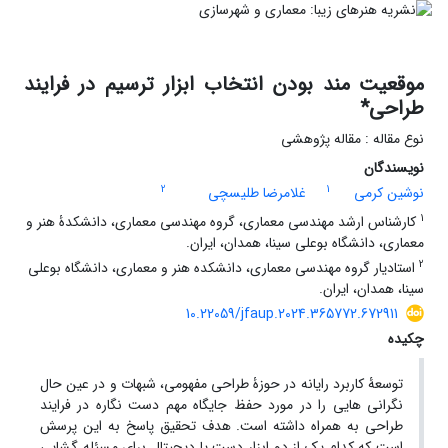
موقعیت مند بودن انتخاب ابزار ترسیم در فرایند
طراحی*
نوع مقاله : مقاله پژوهشی
نویسندگان
2
1
نوشین کرمی
غلامرضا طلیسچی
1
کارشناس ارشد مهندسی معماری، گروه مهندسی معماری، دانشکدۀ هنر و
معماری، دانشگاه بوعلی سینا، همدان، ایران.
2
استادیار گروه مهندسی معماری، دانشکده هنر و معماری، دانشگاه بوعلی
سینا، همدان، ایران.
10.22059/jfaup.2024.365772.672911
چکیده
توسعۀ کاربرد رایانه در حوزۀ طراحی مفهومی، شبهات و در عین حال
نگرانی هایی را در مورد حفظ جایگاه مهم دست نگاره در فرایند
طراحی به همراه داشته است. هدف تحقیق پاسخ به این پرسش
است که کدام یک از دو ابزار دست یا دیجیتال برای مسئله گشایی