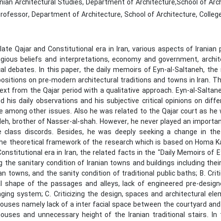
ian Architectural Studies, Department of Architecture,School of Archi
ofessor, Department of Architecture, School of Architecture, College 
late Qajar and Constitutional era in Iran, various aspects of Iranian
religious beliefs and interpretations, economy and government, arch
cal debates. In this paper, the daily memoirs of Eyn-al-Saltaneh, th
opositions on pre-modern architectural traditions and towns in Iran. 
ext from the Qajar period with a qualitative approach. Eyn-al-Saltan
his daily observations and his subjective critical opinions on differ
re among other issues. Also he was related to the Qajar court as he
eh, brother of Nasser-al-shah. However, he never played an important r
e class discords. Besides, he was deeply seeking a change in the Ir
he theoretical framework of the research which is based on Homa Kato
onstitutional era in Iran, the related facts in the "Daily Memoirs of
ing the sanitary condition of Iranian towns and buildings including 
nian towns, and the sanity condition of traditional public baths; B. Cri
l shape of the passages and alleys, lack of engineered pre-design
ng system; C. Criticizing the design, spaces and architectural eleme
houses namely lack of a inter facial space between the courtyard and 
 houses and unnecessary height of the Iranian traditional stairs. I