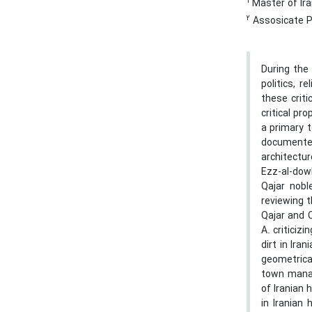
1
Master of Iran
2
Assosicate Pr
During the 
politics, 
these criti
critical pr
a primary t
documented 
architectu
Ezz-al-dowl
Qajar nobl
reviewing t
Qajar and C
A. criticiz
dirt in Ira
geometrica
town managi
of Iranian 
in Iranian