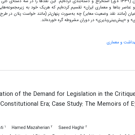
پرداخته‌ایم و گزاره‌های نقادانه‌ی او را از سال ۱۳۰۰ ه.ق تا کودتای رضاخان (۱۳۳۹ ه.ق) استخراج و دسته‌بندی کرده‌ایم. این نقدها را در 
عناصر بناها و معماری ایران» تقسیم کرده‌ایم که هریک خود به زیرمجموعه‌های
یان (مانند نقد وضعیت معابر) چه به‌صورت پنهان‌تر (مانند خواست پلان در طرح‌
دی» و «پیش‌بینی‌پذیری» در دوران مشروطه گره خورده‌اند.
داشت و معماری
tion of the Demand for Legislation in the Criti
 Constitutional Era; Case Study: The Memoirs of E
1
2
2
ati
Hamed Mazaherian
Saeed Haghir