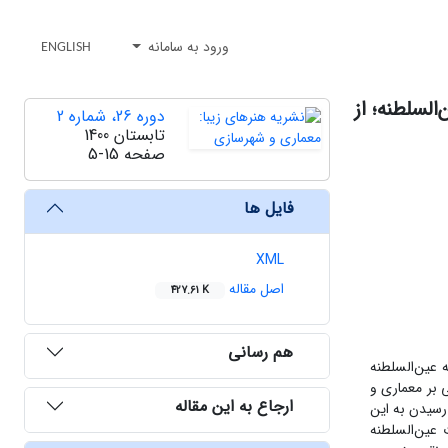
ورود به سامانه
ENGLISH
لسلطنه؛ از
دوره 26، شماره 2
تابستان 1400
صفحه
5-15
فایل ها
XML
اصل مقاله
427.61 K
هم رسانی
 عین‌السلطنه
 بر معماری و
ارجاع به این مقاله
رسیدن به این
عین‌السلطنه