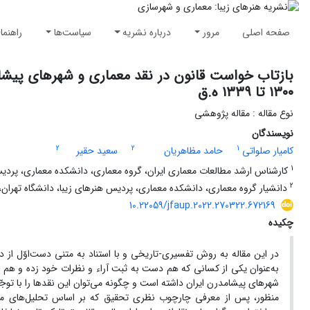
صفحه اصلی
مرور
درباره نشریه
سیاست‌ها
راهنما
بازتاب خواست قانون در نقد معماری و شهرهای پیشام
۱۳۰۰ تا ۱۳۳۹ ه.ق
نوع مقاله : مقاله پژوهشی
نویسندگان
2
2
1
کامیار صلواتی
حامد مظاهریان
سعید حقیر
1
کارشناس ارشد مطالعات معماری ایران، گروه معماری، دانشکده معماری، پردیس ه
2
دانشیار گروه معماری، دانشکده معماری، پردیس هنرهای زیبا، دانشگاه تهران، ت
10.22059/jfaup.2022.270322.672169
چکیده
در این مقاله به روش تفسیری-تاریخی و با استناد به متنی دست‌اوّل از د
به‌عنوان یکی از کسانی که هم دست به ثبت آراء و نظرات خود زده و هم ع
شهرهای پیشامدرن ایران داشته است و چگونه می‌توان این نقدها را با توج
منظور، پس از معرفی چارچوب نظری تحقیق که بر اساس تحلیل‌های محم