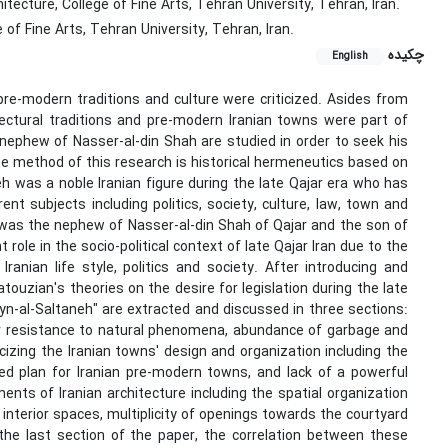
tecture, College of Fine Arts, Tehran University, Tehran, Iran.
of Fine Arts, Tehran University, Tehran, Iran.
چکیده
English
 pre-modern traditions and culture were criticized. Asides from
itectural traditions and pre-modern Iranian towns were part of
e nephew of Nasser-al-din Shah are studied in order to seek his
The method of this research is historical hermeneutics based on
eh was a noble Iranian figure during the late Qajar era who has
ent subjects including politics, society, culture, law, town and
 was the nephew of Nasser-al-din Shah of Qajar and the son of
ole in the socio-political context of late Qajar Iran due to the
anian life style, politics and society. After introducing and
uzian's theories on the desire for legislation during the late
 Eyn-al-Saltaneh" are extracted and discussed in three sections:
their resistance to natural phenomena, abundance of garbage and
ticizing the Iranian towns' design and organization including the
ed plan for Iranian pre-modern towns, and lack of a powerful
nts of Iranian architecture including the spatial organization
interior spaces, multiplicity of openings towards the courtyard
n the last section of the paper, the correlation between these