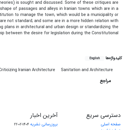
theories) is sought and discussed. Some of these critiques are
he shape of passages and alleys in Iranian towns which are in a
nstitution to manage the town, which would be a municipality or
, are not standard; and some are in a more hidden relation with
ing plans in architectural and urban design or standardizing the
hip between the desire for legislation during the Constitutional
کلیدواژه‌ها
English
Criticizing Iranian Architecture
Sanitation and Architecture
مراجع
دسترسی سریع
آخرین اخبار
صفحه اصلی
بروزرسانی نشریه
1404-02-22