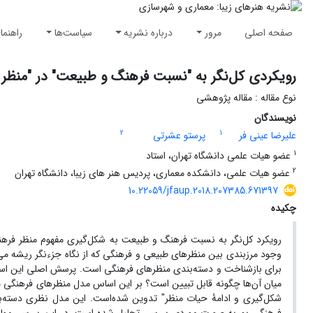
صفحه اصلی
مرور
درباره نشریه
سیاست‌ها
راهنما
رویکردی کل‌نگر به "نسبت فرهنگ و طبیعت" در "منظر 
نوع مقاله : مقاله پژوهشی
نویسندگان
2
1
علیرضا عینی فر
پرستو عشرتی
1
عضو هیات علمی دانشگاه تهران، استاد
2
عضو هیات علمی، دانشکده معماری، پردیس هنر های زیبا، دانشگاه تهران
10.22059/jfaup.2018.207385.671397
چکیده
رویکرد کل‌نگر به نسبت فرهنگ و طبیعت به شکل‌گیری مفهوم منظر فرهنگی 
وجود مرزبندی بین منظرهای طبیعی و فرهنگی که از نگاه جزءنگر ریشه می
برای بازشناخت و دسته‌بندی منظر‌های‌ فرهنگی است. پرسش اصلی این اس
میان آن‌ها چگونه قابل تبیین است؟ بر این اساس مدل منظرهای فرهنگی مب
شکل‌گیری و ادامۀ حیات منظر" تدوین شده‌است. این مدل نظری دسته‌بن