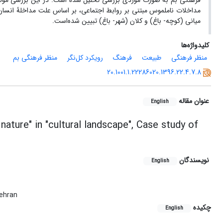
فرهنگی بم به ‌صورت موردی بررسی تحلیل شده است. در این بررسی مولف
مداخلات ناملموس مبتنی بر روابط اجتماعی، بر اساس علت مداخلۀ انسان
میانی (کوچه- باغ) و کلان (شهر- باغ) تبیین شده‌است.
کلیدواژه‌ها
منظر فرهنگی
طبیعت
فرهنگ
رویکرد کل‌نگر
منظر فرهنگی بم
20.1001.1.22286020.1396.22.4.7.8
عنوان مقاله
English
nature" in "cultural landscape", Case study of
نویسندگان
English
Tehran
چکیده
English