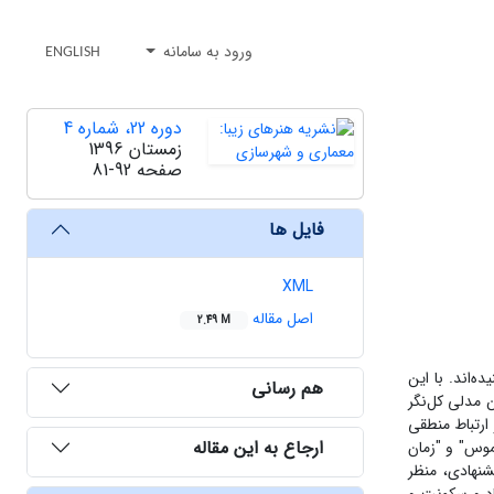
ورود به سامانه
ENGLISH
دوره 22، شماره 4
زمستان 1396
صفحه
81-92
فایل ها
XML
اصل مقاله
2.49 M
‌اند. با این
هم رسانی
 مدلی کل‌نگر
ارتباط منطقی
ارجاع به این مقاله
موس" و "زمان
شنهادی، منظر