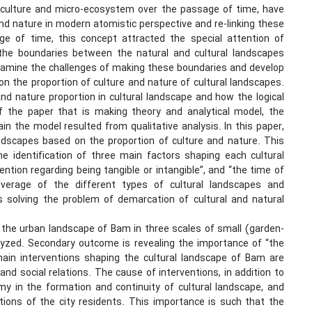
n culture and micro-ecosystem over the passage of time, have
nd nature in modern atomistic perspective and re-linking these
ge of time, this concept attracted the special attention of
the boundaries between the natural and cultural landscapes
 examine the challenges of making these boundaries and develop
 on the proportion of culture and nature of cultural landscapes.
nd nature proportion in cultural landscape and how the logical
 the paper that is making theory and analytical model, the
in the model resulted from qualitative analysis. In this paper,
landscapes based on the proportion of culture and nature. This
e identification of three main factors shaping each cultural
ention regarding being tangible or intangible”, and “the time of
verage of the different types of cultural landscapes and
as solving the problem of demarcation of cultural and natural
n the urban landscape of Bam in three scales of small (garden-
alyzed. Secondary outcome is revealing the importance of “the
 main interventions shaping the cultural landscape of Bam are
nd social relations. The cause of interventions, in addition to
y in the formation and continuity of cultural landscape, and
tions of the city residents. This importance is such that the