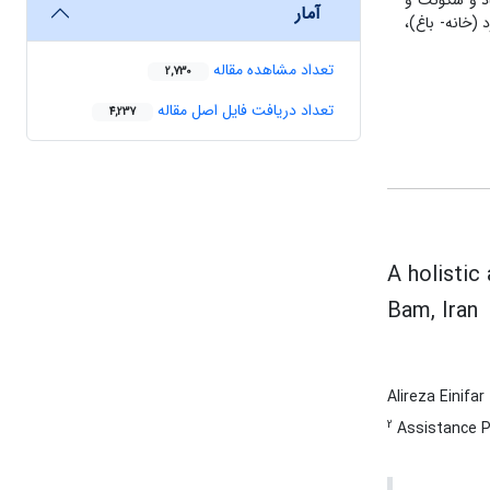
اد و سکونت و
آمار
(خانه- باغ)،
تعداد مشاهده مقاله
2,730
تعداد دریافت فایل اصل مقاله
4,237
A holistic
Bam, Iran
Alireza Einifar
2
Assistance Pr