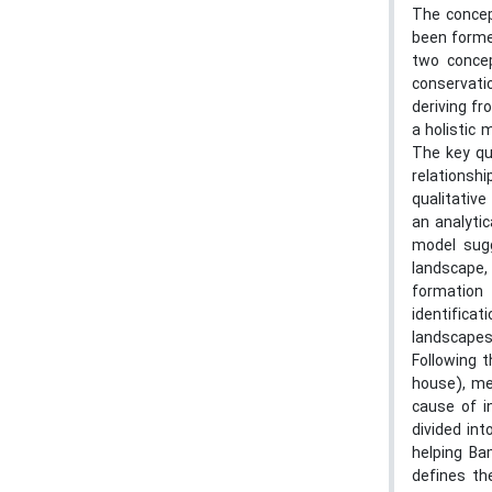
The concep
been forme
two concep
conservati
deriving fr
a holistic 
The key que
relationsh
qualitative
an analyti
model sugg
landscape, 
formation
identifica
landscapes 
Following 
house), me
cause of i
divided int
helping Ba
defines th