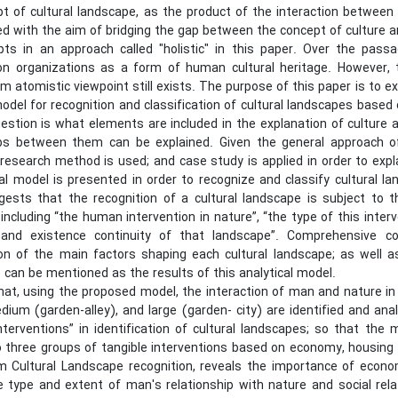
t of cultural landscape, as the product of the interaction betwee
d with the aim of bridging the gap between the concept of culture a
ts in an approach called "holistic" in this paper. Over the passa
on organizations as a form of human cultural heritage. However, 
om atomistic viewpoint still exists. The purpose of this paper is to
model for recognition and classification of cultural landscapes based
stion is what elements are included in the explanation of culture a
ips between them can be explained. Given the general approach of
 research method is used; and case study is applied in order to expla
cal model is presented in order to recognize and classify cultural 
ests that the recognition of a cultural landscape is subject to th
including “the human intervention in nature”, “the type of this interv
 and existence continuity of that landscape”. Comprehensive co
tion of the main factors shaping each cultural landscape; as well 
can be mentioned as the results of this analytical model.
that, using the proposed model, the interaction of man and nature i
dium (garden-alley), and large (garden- city) are identified and an
nterventions” in identification of cultural landscapes; so that the
o three groups of tangible interventions based on economy, housing a
m Cultural Landscape recognition, reveals the importance of econom
e type and extent of man's relationship with nature and social rela