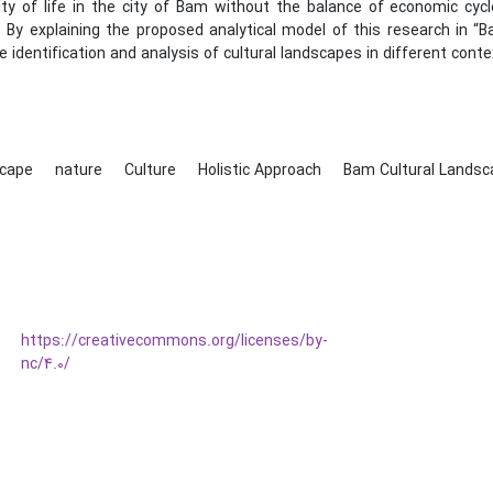
lity of life in the city of Bam without the balance of economic cy
. By explaining the proposed analytical model of this research in “
e identification and analysis of cultural landscapes in different con
scape
nature
Culture
Holistic Approach
Bam Cultural Landsc
https://creativecommons.org/licenses/by-
nc/4.0/