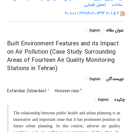
ساخت
تحلیل فضایی
20.1001.1.22286020.1394.20.1.5.6
عنوان مقاله
English
Built Environment Features and its Impact
on Air Pollution (Case Study: Surrounding
Areas of Fourteen Air Quality Monitoring
Stations in Tehran)
نویسندگان
English
1
2
Esfandiar Zebardast
Hossein riazi
چکیده
English
The relationship between public health and urban planning is an
innovative and important issue that it has prominent position in
future urban planning. In this context, adverse air quality