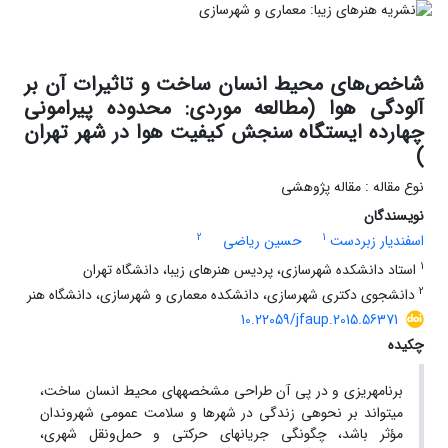
شاخص‌های محیط انسان ساخت و تاثیرات آن بر
آلودگی هوا (مطالعه موردی: محدوده پیرامونی
چهارده ایستگاه سنجش کیفیت هوا در شهر تهران
)
نوع مقاله : مقاله پژوهشی
نویسندگان
2
1
اسفندیار زبردست
حسین ریاضی
1
استاد دانشکده شهرسازی، پردیس هنرهای زیبا، دانشگاه تهران
2
دانشجوی دکتری شهرسازی، دانشکده معماری و شهرسازی، دانشگاه هنر
10.22059/jfaup.2015.56371
چکیده
برنامه
ریزی و در پی آن طراحی مشخصه­های محیط انسان ساخت،
می­تواند بر نحوه
ی زندگی در شهرها و سلامت عمومی شهروندان
مؤثر باشد، چگونگی جریان­های حرکتی و حمل‌ونقل شهری،