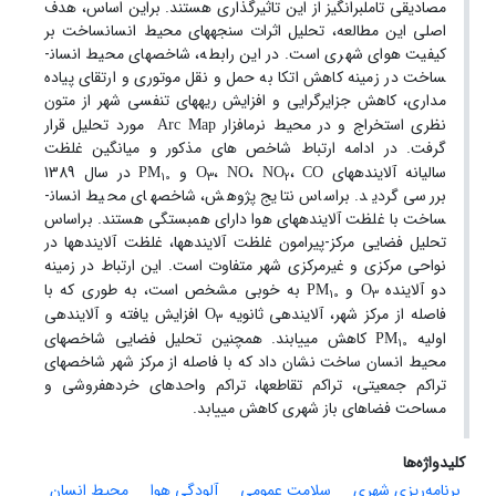
مصادیقی تامل­برانگیز از این تاثیرگذاری هستند. براین اساس، هدف
اصلی این مطالعه، تحلیل اثرات سنجه­های محیط­ انسان­ساخت بر
کیفیت هوای شهری است. در این رابطه، شاخص­های محیط انسان­
ساخت در زمینه کاهش اتکا به حمل و نقل موتوری و ارتقای پیاده
مداری، کاهش جزایرگرایی و افزایش ریه­های تنفسی شهر از متون
نظری استخراج و در محیط نرم­افزار
مورد تحلیل قرار
Arc Map
گرفت. در ادامه ارتباط شاخص های مذکور و میانگین غلظت
سالیانه آلاینده­های
،
،
،
و
در سال 1389
PM
O
NO
NO
CO
10
3
2
بررسی گردید. براساس نتایج پژوهش، شاخص­های محیط انسان­
ساخت با غلظت آلاینده­های هوا دارای همبستگی هستند. براساس
تحلیل فضایی مرکز-پیرامون غلظت آلاینده­ها، غلظت آلاینده­ها در
نواحی مرکزی و غیرمرکزی شهر متفاوت است. این ارتباط در زمینه
دو آلاینده
و
به خوبی مشخص است، به طوری که با
PM
O
10
3
فاصله از مرکز شهر، آلاینده­ی ثانویه
افزایش یافته و آلاینده­ی
O
3
اولیه
کاهش می­یابند. همچنین تحلیل فضایی شاخص­های
PM
10
محیط انسان ساخت نشان داد که با فاصله از مرکز شهر شاخص­های
تراکم جمعیتی، تراکم تقاطع­ها، تراکم واحدهای خرده­فروشی و
مساحت فضاهای باز شهری کاهش می­یابد.
کلیدواژه‌ها
برنامه‌ریزی شهری
سلامت عمومی
آلودگی هوا
محیط انسان