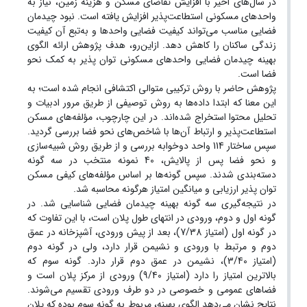
در سال‌های اخیر با افزایش تقاضای مسکن و هزینه زمین، نیاز به
واحدهای مسکونی استطاعت‌پذیر افزایش یافته است. نبود چیدمان
فضایی مناسب می‌تواند کیفیت فضایی واحدها و به‌تبع آن کیفیت
زندگی ساکنان را کاهش دهد. ازاین‌رو، هدف پژوهش ارائه الگوی
بهینه چیدمان فضایی واحدهای مسکونی توان پذیر به کمک نحو
فضا است.
پژوهش حاضر با روش ترکیبی متوالی اکتشافی انجام شده است؛ به
این معنا که ابتدا داده‌ها به روش توصیفی از طریق مرور ادبیات و
تحلیل محتوا استخراج شده‌اند. در این چارچوب، مؤلفه‌های مسکن
استطاعت‌پذیر و ارتباط آن‌ها با شاخص‌های نحو فضا بررسی گردید.
سپس ساختار 114 واحد دوخوابه بررسی و از طریق روش شبیه‌سازی
و نحو فضا پس از پالایش، 40 نمونه منتخب در سه گونه
دسته‌بندی شدند. سپس گونه‌ها بر اساس مؤلفه‌های کیفی مسکن
توان پذیر ارزیابی و میانگین امتیاز هرگونه محاسبه شد.
در نتیجه‌گیری سه گونه بهینه چیدمان فضایی شناسایی شد. در
گونه اول و دوم، ورودی در انتهای طول پلان است، با این تفاوت که
در گونه اول (امتیاز 7/38)، بعد از پیش ورودی، آشپزخانه در عمق
دوم و مرتبط با ورودی و نشیمن قرار دارد، ولی در گونه دوم
(امتیاز 3/40)، نشیمن در عمق دوم قرار دارد. گونه سوم که
بالاترین امتیاز را دارد (امتیاز 9/40) ورودی از مرکز پلان است و
فضاهای عمومی و خصوصی در دو طرف ورودی تقسیم می‌شوند.
نتایج نشان می‌دهد الگوی بهینه، مربوط به گونه سوم بوده که پلان