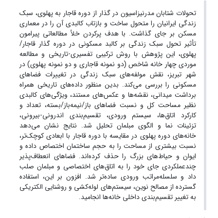
تحولات شتابان مدرنیزاسیون در گذار از دوره قاجار به پهلوی، سبک
زندگی ایرانیان را متحول ساخت و بازتاب کالبدی آن را در معماری
مسکن بر جای گذاشت. با هدف پرکردن خلأ مطالعاتی پیرامون
تأثیر تحول سبک زندگی بر کالبد مسکونی در دوره گذار قاجار/
پهلوی، این پژوهش با روش ترکیبی تفسیری-تاریخی و مطالعه
موردی چهار خانه شاخص (دو نمونه قاجاری و دو نمونه پهلوی) در
شهر تبریز، نقش مولفه‌های سبک زندگی در تغییرات فضاهای
مسکونی را بررسی می‌کند. بدین منظور داده‌های تاریخی همراه
برداشت میدانی، نقشه‌ها و عکس‌های مستند، ویژگی‌های کالبدی
نظیر مساحت کل و نسبت فضاهای باز/نیمه‌باز/بسته، تعداد و
کارکرد اتاق‌ها، سیستم ورودی، تقسیم‌بندی اندرونی-بیرونی،
تزئینات نما و الگوی مبلمان تحلیل شد. نتایج نشان می‌دهد
خانه‌های دوره پهلوی در مقایسه با دوره قاجار با ابعادی کوچک‌تر،
نسبت بیشتری از مساحت را به حجم ساختمان اختصاص داده و
ایوان و حیاط‌های بزرگ را حذف کرده‌اند. فضاهای انعطاف‌پذیر
چندعملکردی جای خود را به اتاق‌های اختصاصی و مبلمان صلب
داد و سلسله‌مراتب ورودی ساده‌تر شد. افزون بر این، استفاده
گسترده از مصالح نوین، سیستم‌های لوله‌کشی و روشنایی الکتریکی
به تغییر تقسیم‌بندی داخلی خانه‌ها انجامید.