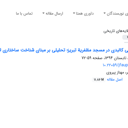
ی نویسندگان
داوری همتا
ارسال مقاله
تماس با ما
ایه‌های تاریخی
1
 کالبدی در مسجد مظفریة تبریز؛ تحلیلی بر مبنای شناخت ساختاری لا
59-72
10.22059/jfaup
، مهناز پیروی
اصل مقاله
11.86 M