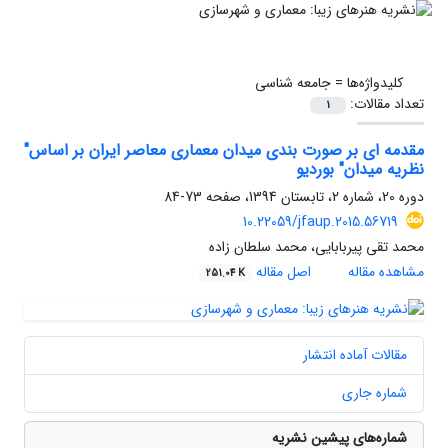
کلیدواژه‌ها =
جامعه شناسی
تعداد مقالات:
1
مقدمه ای بر صورت بندی میدان معماری معاصر ایران بر اساس"
نظریه میدان" بوردیو
دوره 20، شماره 2، تابستان 1394، صفحه
73-84
10.22059/jfaup.2015.56719
محمد تقی پیربابایی، محمد سلطان زاده
مشاهده مقاله
اصل مقاله
251.04 K
مقالات آماده انتشار
شماره جاری
شماره‌های پیشین نشریه