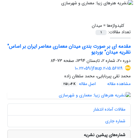
کلیدواژه‌ها =
میدان
تعداد مقالات:
1
مقدمه ای بر صورت بندی میدان معماری معاصر ایران بر اساس"
نظریه میدان" بوردیو
دوره 20، شماره 2، تابستان 1394، صفحه
73-84
10.22059/jfaup.2015.56719
محمد تقی پیربابایی، محمد سلطان زاده
مشاهده مقاله
اصل مقاله
251.04 K
مقالات آماده انتشار
شماره جاری
شماره‌های پیشین نشریه