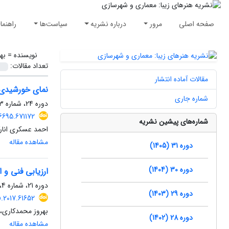
صفحه اصلی
مرور
درباره نشریه
سیاست‌ها
راهنما
نویسنده =
به
تعداد مقالات:
مقالات آماده انتشار
نمای خورشیدی م
شماره جاری
دوره 24، شماره 3، پاییز 1398، صفحه
6695.671172
شماره‌های پیشین نشریه
احمد عسکری انار
مشاهده مقاله
دوره 31 (1405)
دوره 30 (1404)
ارزیابی فنی و 
دوره 21، شماره 4، زمستان 1395، صفحه
دوره 29 (1403)
p.2017.61652
بهروز محمدکاری،
دوره 28 (1402)
مشاهده مقاله