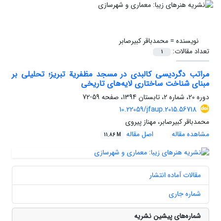
نویسنده =
محمدباقر کبیرصابر
تعداد مقالات:
1
مراتب دگردیسی کالبدی در مسجد مظفریة تبریز؛ تحلیلی بر
مبنای شناخت ساختاری لایه‌های تاریخی
دوره 20، شماره 2، تابستان 1394، صفحه
59-72
10.22059/jfaup.2015.56718
محمدباقر کبیرصابر، مهناز پیروی
مشاهده مقاله
اصل مقاله
11.86 M
مقالات آماده انتشار
شماره جاری
شماره‌های پیشین نشریه