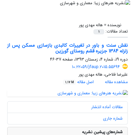
نویسنده =
هاله مهدی پور
تعداد مقالات:
1
نقش سنت و باور در تغییرات کالبدی بازسازی مسکن پس از
زلزله 1384 جزیره قشم روستای گورزین
دوره 19، شماره 4، زمستان 1393، صفحه
37-46
10.22059/jfaup.2015.55694
علیرضا فلاحی، هاله مهدی پور
مشاهده مقاله
اصل مقاله
1.17 M
مقالات آماده انتشار
شماره جاری
شماره‌های پیشین نشریه