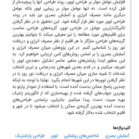
افزایش عوامل موثر بر طراحی لوور، روند طراحی آنها را پیچیده‌تر از
قبل کرده است. نه تنها عوامل موثر بر زیبایی لوور بلکه عوامل
دیگری مانند مصرف انرژی و آسایش بصری نیز باید در روند
طراحی لوور مورد نظر قرار گرفته شود. این تحقیق با در نظر گرفتن
تاثیرگذارترین عوامل در طراحی لوور، گزینه‌های طراحی مناسب
برای اقلیم‌های مورد مطالعه را نیز معرفی میکند تا بتوانیم بهترین
گزینه‌های طراحی سازگار با هر اقلیم از نظر مصرف انرژی و دریافت
نور روز را شناسایی کنیم. در این پژوهش میزان مصرف انرژی و
آسایش بصری را بر اساس روش‌های کمی ارزیابی خواهیم کرد. به
این منظور ابتدا پارامتر‌های متغیر عناصر تشکیل دهنده‌ی لوور را
تعریف میکنیم و در قدم بعدی شهرهای بندرعباس و تبریز انتخاب
شده‌اند تا شبیه‌ سازی میزان مصرف انرژی و دریافت نور روز با در
نظر گرفتن لوورها در این شهرها انجام بگیرد. نهایتا با توجه به اینکه
چندین پاسخ‌ ممکن بدست آمده است، با استفاده از نمودار پارتو به
بهترین جواب‌های گرفته شده از بهینه‌سازی که از الگوریتم ژنتیک
بهره میبرد، دست پیدا میکنیم. بنابراین، براساس طراحی‌های
بدست آمده بهترین گزینه‌ی ممکن را انتخاب میشود تا در شهر و
اقلیم انتخاب شده به‌کار گرفته شود.
کلیدواژه‌ها
آسایش بصری
شاخص‌های روشنایی
لوور
طراحی پارامتریک