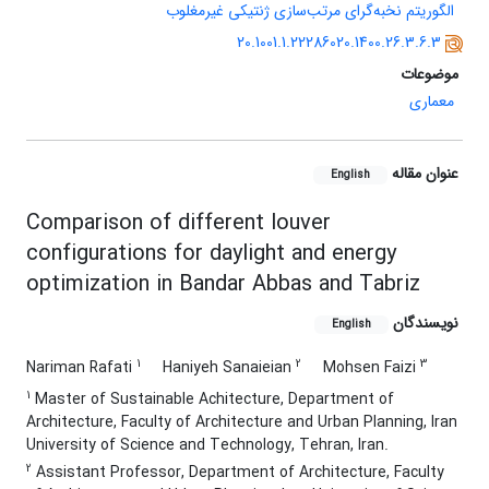
الگوریتم نخبه‌گرای مرتب‌سازی ژنتیکی غیر‌مغلوب
20.1001.1.22286020.1400.26.3.6.3
موضوعات
معماری
عنوان مقاله
English
Comparison of different louver
configurations for daylight and energy
optimization in Bandar Abbas and Tabriz
نویسندگان
English
1
2
3
Nariman Rafati
Haniyeh Sanaieian
Mohsen Faizi
1
Master of Sustainable Achitecture, Department of
Architecture, Faculty of Architecture and Urban Planning, Iran
University of Science and Technology, Tehran, Iran.
2
Assistant Professor, Department of Architecture, Faculty