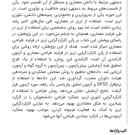
دسته­ی مرتبط با دانش معماری و مستقل از آن تقسیم نمود. یکی
از قسمت‌های مربوط به دسته­ی دوم، خلاقیت و نوآوری است. در
این حوزه، یکی از به‌روزترین و جامع‌ترین زمینه‌های دانشی، تئوری
تریز است. استفاده از تریز در معماری، طی سال‌های اخیر رشد
زیادی داشته است، اما نبود روش مشخصی برای استفاده از تریز در
طی فرایند معماری، همچنان به چشم می‌خورد. در این پژوهش، در
راستای پوشش این خلاء، بر رکن کارکردگرایی تریز در فرایند طراحی
معماری تمرکز شده است. هدف از این پژوهش، ارائه روشی برای
استفاده از رکن کارکردگرایی تریز در فرایند طراحی معماری و آزمون
کارآمدی آن است. کارآمدی این روش، با استفاده از یک طرح
تحقیق شبه آزمایشی پیش‌آزمون ـ پس‌آزمون با گروه گواه و آزمون،
ارزیابی شد. داده‌های تحقیق با روش سنجش عملکردی و نمره‌دهی
هیئت داوران مجرب، گردآوری شد. این داده‌ها با استفاده از
نرم‌افزار SPSS و آزمون تحلیل واریانس یک راهه، مورد آزمون قرار
گرفت. نتایج آزمایش نشان می‌دهد روش طراحی با استفاده از
کارکردگرایی تئوری تریز، عملکرد طراحی دانشجویان را در کارکرد
بنیادین، به شکل معناداری بهبود می‌دهد. به عبارتی کارکردگرایی
تریز با کمک به فعالیت فرموله کردن، موجب بهبود عملکرد
آزمودنی‌ها در کارکرد بنیادین طراحی آنها می‌شود.
کلیدواژه‌ها