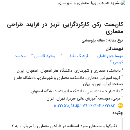
کاربست رکن کارکردگرایی تریز در فرایند طراحی
معماری
نوع مقاله : مقاله پژوهشی
نویسندگان
3
2
1
مهسا جبل عاملی
فرهنگ مظفر
وحید قاسمی
محمود
4
کریمی
1
دانشکده معماری و شهرسازی، دانشگاه هنر اصفهان، اصفهان، ایران
2
گروه آموزشی معماری، دانشکده معماری و شهرسازی، دانشگاه علم و
صنعت ایران، تهران، ایران
3
دانشیار جامعه‌شناسی، دانشکده ادبیات، دانشگاه اصفهان
4
مربی، موسسه آموزش عالی سریرا، تهران، ایران
10.22059/jfaup.2019.263204.672083
چکیده
تکنیک­ها و متدهای مورد استفاده در طراحی معماری را می‌توان به 2