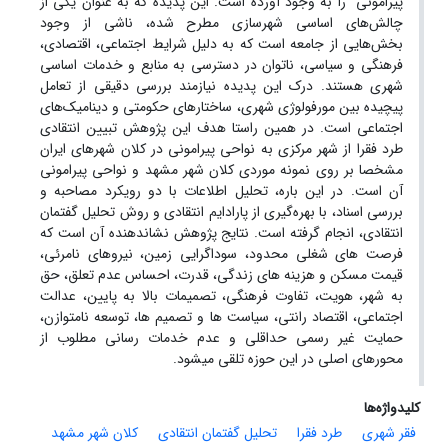
پیرامونی" را به وجود آورده است. این پدیده که به عنوان یکی از
چالش‌های اساسی شهرسازی مطرح شده، ناشی از وجود
بخش‌هایی از جامعه است که به دلیل شرایط اجتماعی، اقتصادی،
فرهنگی و سیاسی، ناتوان در دسترسی به منابع و خدمات اساسی
شهری هستند. درک این پدیده نیازمند بررسی دقیقی از تعامل
پیچیده بین مورفولوژی شهری، ساختارهای حکومتی و دینامیک‌های
اجتماعی است. در همین راستا هدف این پژوهش تبیین انتقادی
طرد فقرا از شهر مرکزی به نواحی پیرامونی در کلان شهرهای ایران
مشخصا بر روی نمونه موردی کلان شهر مشهد و نواحی پیرامونی
آن است. در این باره، تحلیل اطلاعات با دو رویکرد مصاحبه و
بررسی اسناد، با بهره‌گیری از پارادایم انتقادی و روش تحلیل گفتمان
انتقادی، انجام گرفته است. نتایج پژوهش نشان­دهنده آن است که
فرصت­ های شغلی محدود، سوداگرایی زمین، نیروهای نامرئی،
قیمت مسکن و هزینه ­های زندگی، قدرت، احساس عدم تعلق، حق
به شهر، هویت، تفاوت فرهنگی، تصمیمات بالا به پایین، عدالت
اجتماعی، اقتصاد رانتی، سیاست ­ها و تصمیم­ ها، توسعه نامتوازن،
حمایت غیر رسمی حداقلی و عدم خدمات رسانی مطلوب از
محورهای اصلی در این حوزه تلقی می­شود.
کلیدواژه‌ها
فقر شهری
طرد فقرا
تحلیل گفتمان انتقادی
کلان شهر مشهد