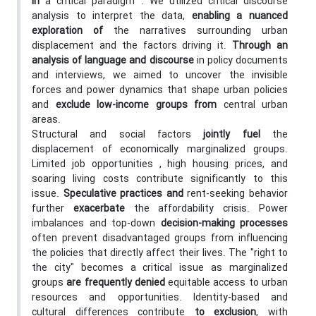
in
a critical paradigm . We utilized critical discourse
analysis to interpret the data,
enabling a nuanced
exploration of
the narratives surrounding urban
displacement and the factors driving it.
Through an
analysis of language and discourse
in policy documents
and interviews, we aimed to uncover the invisible
forces and power dynamics that shape urban policies
and
exclude low-income groups from
central urban
areas.
Structural and social factors
jointly fuel
the
displacement of economically marginalized groups.
Limited job opportunities , high housing prices, and
soaring living costs contribute significantly to this
issue.
Speculative practices and
rent-seeking behavior
further
exacerbate
the affordability crisis. Power
imbalances and top-down
decision-making processes
often prevent disadvantaged groups from influencing
the policies that directly affect their lives. The "right to
the city" becomes a critical issue as marginalized
groups
are frequently denied
equitable access to urban
resources and opportunities. Identity-based and
cultural differences contribute
to exclusion
, with