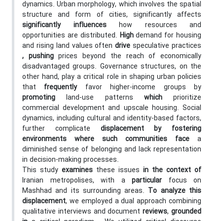
dynamics. Urban morphology, which involves the spatial
structure and form of cities, significantly affects
significantly influences
how resources and
opportunities are distributed.
High
demand for housing
and rising land values often
drive
speculative practices
, pushing
prices beyond the reach of economically
disadvantaged groups. Governance structures, on the
other hand, play a critical role in shaping urban policies
that
frequently
favor higher-income groups by
promoting
land-use patterns
which
prioritize
commercial development and upscale housing. Social
dynamics, including cultural and identity-based factors,
further complicate
displacement by fostering
environments where such communities face
a
diminished sense of belonging and lack representation
in decision-making processes.
This study
examines
these issues
in the context of
Iranian metropolises, with a
particular
focus on
Mashhad and its surrounding areas.
To analyze this
displacement
, we employed a dual approach combining
qualitative interviews and document
reviews
,
grounded