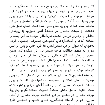
آتش ‏سوزی یکی از عمده‏ ترین سوانح مخرب میراث ‏فرهنگی است.
آسیب ‏های جدی و غیرقابل جبران بوجود آمده در نتیجۀ این
سوانح، ضرورت و اهمیت اندیشیدن تدابیر و راهکارهایی برای
مواجهه با مسئلۀ آتش ‏سوزی در میراث فرهنگی نامنقول را مبرهن
ساخته است. لذا در این پژوهش سعی شده است دستورالعمل‏ های
حفاظت از میراث معماری در سانحۀ آتش‏ سوزی، با رویکردی
تحلیلی و از طریق بررسی تجارب بین‌المللی موجود در این زمینه و
مطالعۀ کُدها و استانداردهای کشورهای پیشرفته، پیشنهاد گردد؛
به‌طوری که بتوان از این دستورالعمل ‏ها قبل، حین و پس از آتش
‏سوزی به ‏منظور حفاظت هرچه بیشتر این آثار استفاده کرد. بدین
منظور از روش استدلال منطقی در روش تحقیقی این پژوهش
استفاده شده است. تجارب بین‌المللی آتش ‏سوزی بررسی شده در
پژوهش حاضر عبارتند از: موزۀ ملی برزیل، مدرسۀ هنر گلاسکو،
کلیسای نوتردام پاریس و قصر شوری‌جی ژاپن. از برآیند نکات
برجستۀ استخراج شده از این سوانح و بررسی کدهای آتش ‏سوزی
موجود در سایر اسناد و اعلامیه‌ها، دستورالعمل‏ های کلی برای
حفاظت از میراث معماری در برابر سانحۀ آتش ‏سوزی پیشنهاد شده
است. نتایج حاصل نشان‏ دهندۀ اهمیت مستندنگاری یکپارچۀ
میراث معماری در تمامی مراحل حفاظت میراث معماری از آتش
‏سوزی، اعم از: اقدامات پیشگیری، اطفای حریق و همچنین طرح
حفاظت پس از سانحه است.