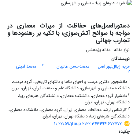
دستورالعمل‌های حفاظت از میراث معماری در
مواجه با سوانح آتش‌سوزی؛ با تکیه بر رهنمودها و
تجارب جهانی
نوع مقاله : مقاله پژوهشی
نویسندگان
2
1
مریم زینال;پور اصل
محمدحسن طالبیان
محمد امینی
3
1
دانشجوی دکتری مرمت و احیای بناها و بافتهای تاریخی، گروه مرمت،
دانشکده معماری و شهرسازی، دانشگاه علم و صنعت ایران، تهران، ایران.
2
دانشیار گروه معماری، دانشکده معماری، دانشکدگان هنرهای زیبا،
دانشگاه تهران، تهران، ایران.
3
کارشناس ارشد مطالعات معماری ایران، گروه معماری، دانشکده معماری،
دانشکدگان هنرهای زیبا، دانشگاه تهران، تهران، ایران.
10.22059/jfaup.2022.343494.672772
چکیده