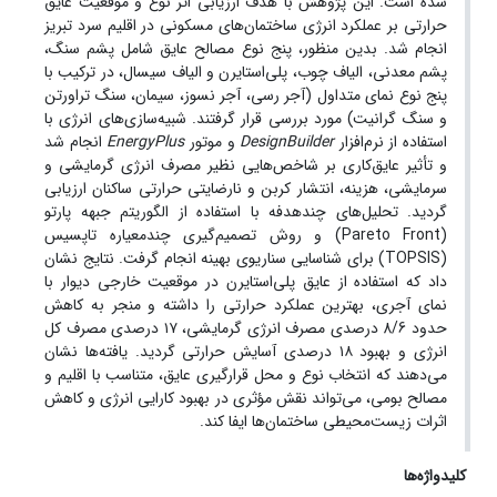
شده است. این پژوهش با هدف ارزیابی اثر نوع و موقعیت عایق
حرارتی بر عملکرد انرژی ساختمان‌های مسکونی در اقلیم سرد تبریز
انجام شد. بدین منظور، پنج نوع مصالح عایق شامل پشم سنگ،
پشم معدنی، الیاف چوب، پلی‌استایرن و الیاف سیسال، در ترکیب با
پنج نوع نمای متداول (آجر رسی، آجر نسوز، سیمان، سنگ تراورتن
و سنگ گرانیت) مورد بررسی قرار گرفتند. شبیه‌سازی‌های انرژی با
استفاده از نرم‌افزار
DesignBuilder
و موتور
EnergyPlus
انجام شد
و تأثیر عایق‌کاری بر شاخص‌هایی نظیر مصرف انرژی گرمایشی و
سرمایشی، هزینه، انتشار کربن و نارضایتی حرارتی ساکنان ارزیابی
گردید. تحلیل‌های چندهدفه با استفاده از الگوریتم جبهه پارتو
(Pareto Front) و روش تصمیم‌گیری چندمعیاره تاپسیس
(TOPSIS) برای شناسایی سناریوی بهینه انجام گرفت. نتایج نشان
داد که استفاده از عایق پلی‌استایرن در موقعیت خارجی دیوار با
نمای آجری، بهترین عملکرد حرارتی را داشته و منجر به کاهش
حدود 8/6 درصدی مصرف انرژی گرمایشی، ۱۷ درصدی مصرف کل
انرژی و بهبود ۱۸ درصدی آسایش حرارتی گردید. یافته‌ها نشان
می‌دهند که انتخاب نوع و محل قرارگیری عایق، متناسب با اقلیم و
مصالح بومی، می‌تواند نقش مؤثری در بهبود کارایی انرژی و کاهش
اثرات زیست‌محیطی ساختمان‌ها ایفا کند.
کلیدواژه‌ها