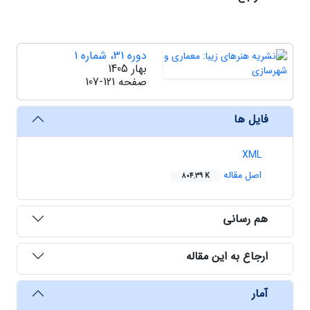
دوره 31، شماره 1
بهار 1405
صفحه
107-121
فایل ها
XML
اصل مقاله
804.39 K
هم رسانی
ارجاع به این مقاله
آمار