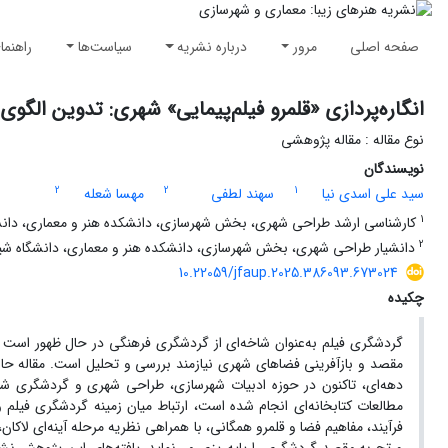
صفحه اصلی
مرور
درباره نشریه
سیاست‌ها
راهنما
انگاره‌پردازی «قلمرو فیلم‌پیمایی» شهری: تدوین الگ
نوع مقاله : مقاله پژوهشی
نویسندگان
2
2
1
سید علی اسدی نیا
سهند لطفی
مهسا شعله
1
کارشناسی ارشد طراحی شهری، بخش شهرسازی، دانشکده هنر و معماری، دانشگ
2
دانشیار طراحی شهری، بخش شهرسازی، دانشکده هنر و معماری، دانشگاه شیر
10.22059/jfaup.2025.386093.673024
چکیده
گردشگری فیلم به‌عنوان شاخه‌ای از گردشگری فرهنگی در حال ظهور است 
مقصد و بازآفرینی فضاهای شهری نیازمند بررسی و تحلیل است. مقاله حاض
دهه‌ای، تاکنون در حوزه ادبیات شهرسازی، طراحی شهری و گردشگری شهر
مطالعات کتابخانه‌ای انجام شده است، ارتباط میان زمینه گردشگری فیلم و
فرآیند، مفاهیم فضا و قلمرو همگانی، با همراهی نظریه مرحله آینه‌ای لاکا