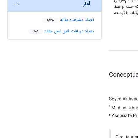
در هم‌آفرینی
آمار
که حلقه واسط
باط با توسعه
تعداد مشاهده مقاله
1,268
تعداد دریافت فایل اصل مقاله
681
Conceptual
Seyed Ali Asa
1
M. A. in Urba
2
Associate Pro
Film touri