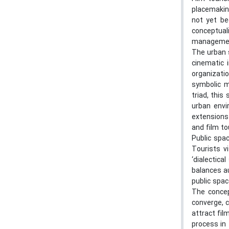
placemakin
not yet be
conceptual
manageme
The urban s
cinematic 
organizati
symbolic m
triad, this
urban envi
extensions 
and film t
Public spac
Tourists v
‘dialectica
balances a
public spac
The concep
converge, c
attract fil
process in 