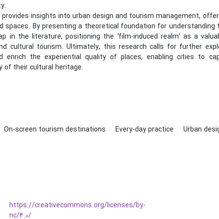
ty.
 provides insights into urban design and tourism management, offeri
d spaces. By presenting a theoretical foundation for understanding th
gap in the literature, positioning the ‘film-induced realm’ as a val
and cultural tourism. Ultimately, this research calls for further e
 enrich the experiential quality of places, enabling cities to ca
y of their cultural heritage.
On-screen tourism destinations
Every-day practice
Urban des
https://creativecommons.org/licenses/by-
nc/4.0/