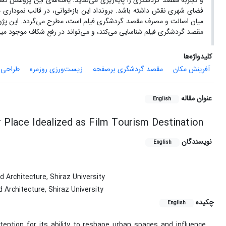
و تجربه مقصد گردشگری را پایه‌ریزی می‌نماید. یافته‌های این پژوهش نشا
فضای شهری نقش داشته باشد. برونداد این بازخوانی، در قالب نموداری مف
میان اصالت و مصرف مقصد گردشگری فیلم است، مطرح می‌گردد. این پژوهش، 
مقصد گردشگری فیلم شناسایی می‌کند، و می‌تواند در رفع شکاف‌ موجود می
کلیدواژه‌ها
آفرینش مکان
مقصد گردشگری برصفحه
زیست‌ورزی روزمره
طراحی 
عنوان مقاله
English
 Place Idealized as Film Tourism Destination
نویسندگان
English
 Architecture, Shiraz University
Architecture, Shiraz University
چکیده
English
tention for its ability to reshape urban spaces and influence