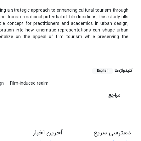
ng a strategic approach to enhancing cultural tourism through
e transformational potential of film locations, this study fills
uable concept for practitioners and academics in urban design,
xploration into how cinematic representations can shape urban
pitalize on the appeal of film tourism while preserving the
کلیدواژه‌ها
English
ign
Film-induced realm
مراجع
دسترسی سریع
آخرین اخبار