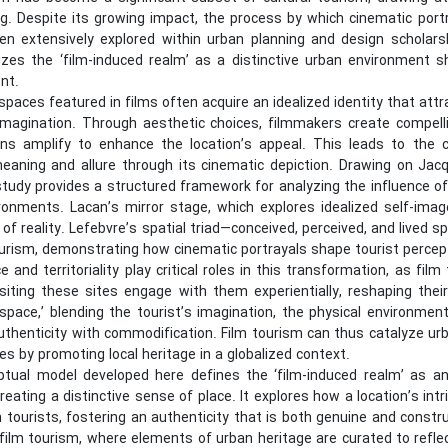
g. Despite its growing impact, the process by which cinematic portr
en extensively explored within urban planning and design scholars
izes the ‘film-induced realm’ as a distinctive urban environment 
nt.
paces featured in films often acquire an idealized identity that attra
imagination. Through aesthetic choices, filmmakers create compell
ons amplify to enhance the location’s appeal. This leads to the c
eaning and allure through its cinematic depiction. Drawing on Jacq
 study provides a structured framework for analyzing the influence o
ronments. Lacan’s mirror stage, which explores idealized self-image
of reality. Lefebvre’s spatial triad—conceived, perceived, and lived 
ourism, demonstrating how cinematic portrayals shape tourist percept
e and territoriality play critical roles in this transformation, as fi
isiting these sites engage with them experientially, reshaping thei
l space,’ blending the tourist’s imagination, the physical environmen
uthenticity with commodification. Film tourism can thus catalyze ur
es by promoting local heritage in a globalized context.
tual model developed here defines the ‘film-induced realm’ as an
reating a distinctive sense of place. It explores how a location’s int
m tourists, fostering an authenticity that is both genuine and const
film tourism, where elements of urban heritage are curated to refle