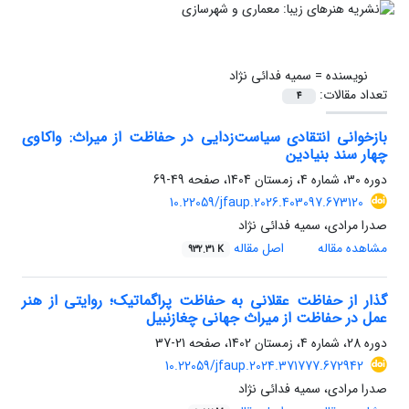
نویسنده =
سمیه فدائی نژاد
تعداد مقالات:
4
بازخوانی انتقادی سیاست‌زدایی در حفاظت از میراث: واکاوی
چهار سند بنیادین
دوره 30، شماره 4، زمستان 1404، صفحه
49-69
10.22059/jfaup.2026.403097.673120
صدرا مرادی، سمیه فدائی نژاد
مشاهده مقاله
اصل مقاله
932.31 K
گذار از حفاظت عقلانی به حفاظت پراگماتیک؛ روایتی از هنر
عمل در حفاظت از میراث جهانی چغازنبیل
دوره 28، شماره 4، زمستان 1402، صفحه
21-37
10.22059/jfaup.2024.371777.672942
صدرا مرادی، سمیه فدائی نژاد