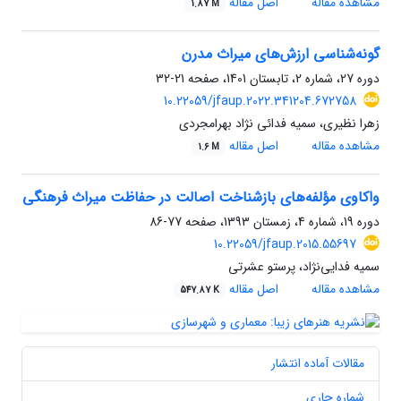
مشاهده مقاله
اصل مقاله
1.87 M
گونه‌شناسی ارزش‌های میراث مدرن
دوره 27، شماره 2، تابستان 1401، صفحه
21-32
10.22059/jfaup.2022.341204.672758
زهرا نظیری، سمیه فدائی نژاد بهرامجردی
مشاهده مقاله
اصل مقاله
1.6 M
واکاوی مؤلفه‌های بازشناخت اصالت در حفاظت میراث فرهنگی
دوره 19، شماره 4، زمستان 1393، صفحه
77-86
10.22059/jfaup.2015.55697
سمیه فدایی‌نژاد، پرستو عشرتی
مشاهده مقاله
اصل مقاله
547.87 K
مقالات آماده انتشار
شماره جاری