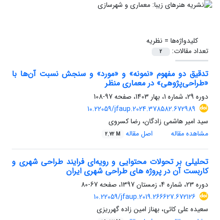
کلیدواژه‌ها =
نظریه
تعداد مقالات:
2
تدقیق دو مفهوم «نمونه» و «مورد» و سنجش نسبت آن‌ها با
«طراحی‌پژوهی» در معماری منظر
دوره 29، شماره 1، بهار 1403، صفحه
97-108
10.22059/jfaup.2024.378582.672989
سید امیر هاشمی زادگان، رضا کسروی
مشاهده مقاله
اصل مقاله
2.72 M
تحلیلی بر تحولات محتوایی و رویه‌ای فرایند طراحی شهری و
کاربست آن در پروژه های طراحی شهری ایران
دوره 23، شماره 4، زمستان 1397، صفحه
67-80
10.22059/jfaup.2019.266627.672126
سعیده علی کائی، بهناز امین زاده گهرریزی