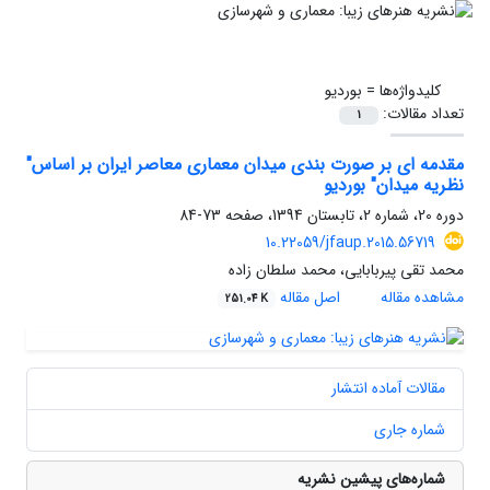
کلیدواژه‌ها =
بوردیو
تعداد مقالات:
1
مقدمه ای بر صورت بندی میدان معماری معاصر ایران بر اساس"
نظریه میدان" بوردیو
دوره 20، شماره 2، تابستان 1394، صفحه
73-84
10.22059/jfaup.2015.56719
محمد تقی پیربابایی، محمد سلطان زاده
مشاهده مقاله
اصل مقاله
251.04 K
مقالات آماده انتشار
شماره جاری
شماره‌های پیشین نشریه