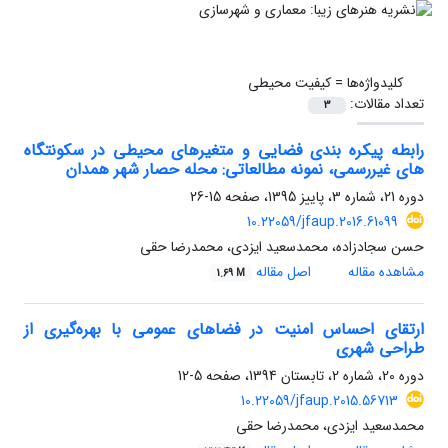
کلیدواژه‌ها =
کیفیت محیطی
تعداد مقالات:
3
رابطه پیکره بندی فضایی و متغیرهای محیطی در سکونتگاه
های غیررسمی، نمونه مطالعاتی: محله حصار شهر همدان
دوره 21، شماره 3، پاییز 1395، صفحه
15-26
10.22059/jfaup.2016.61099
حسن سجادزاده، محمدسعید ایزدی، محمدرضا حقی
مشاهده مقاله
اصل مقاله
1.69 M
ارتقای احساس امنیت در فضاهای عمومی با بهره‌گیری از
طراحی شهری
دوره 20، شماره 2، تابستان 1394، صفحه
5-12
10.22059/jfaup.2015.56713
محمدسعید ایزدی، محمدرضا حقی