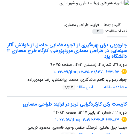
کلیدواژه‌ها =
فرایند طراحی معماری
تعداد مقالات:
2
چارچوبی برای بهره‌گیری از تجربه فضایی حاصل از خوانش آثار
سینمایی در طراحی معماری موردپژوهی: کارگاه طرح معماری 3
دانشگاه یزد
دوره 29، شماره 4، زمستان 1403، صفحه
75-90
10.22059/jfaup.2025.389470.673052
جواد رسولی، کاظم ماندگاری، محمد ایرانمنش، رضا مهدی‌زاده
مشاهده مقاله
اصل مقاله
2.16 M
کاربست رکن کارکردگرایی تریز در فرایند طراحی معماری
دوره 23، شماره 3، پاییز 1397، صفحه
83-94
10.22059/jfaup.2019.263204.672083
مهسا جبل عاملی، فرهنگ مظفر، وحید قاسمی، محمود کریمی