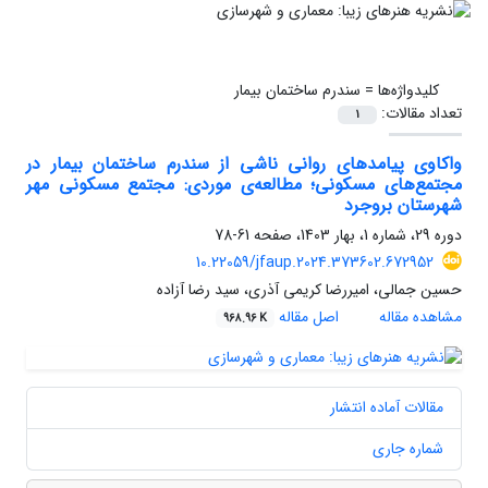
کلیدواژه‌ها =
سندرم ساختمان بیمار
تعداد مقالات:
1
واکاوی پیامدهای روانی ناشی از سندرم ساختمان بیمار در
مجتمع‌های مسکونی؛ مطالعه‌ی موردی: مجتمع مسکونی مهر
شهرستان بروجرد
دوره 29، شماره 1، بهار 1403، صفحه
61-78
10.22059/jfaup.2024.373602.672952
حسین جمالی، امیررضا کریمی آذری، سید رضا آزاده
مشاهده مقاله
اصل مقاله
968.96 K
مقالات آماده انتشار
شماره جاری