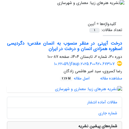
کلیدواژه‌ها =
آیین
تعداد مقالات:
1
درخت آیینی در منظر منسوب به انسان مقدس؛ دگردیسی
اسطوره همزادی انسان و درخت در ایران
دوره 30، شماره 2، تابستان 1404، صفحه
87-100
10.22059/jfaup.2025.400920.673107
رضا کسروی، سید امیر هاشمی زادگان
مشاهده مقاله
اصل مقاله
2.26 M
مقالات آماده انتشار
شماره جاری
شماره‌های پیشین نشریه